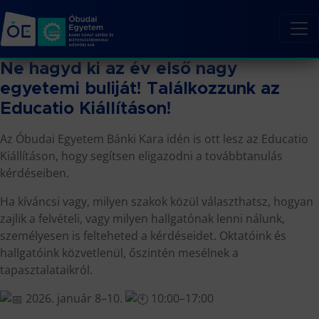
Ne hagyd ki az év első nagy
egyetemi buliját! Találkozzunk az
Educatio Kiállításon!
Az Óbudai Egyetem Bánki Kara idén is ott lesz az Educatio
Kiállításon, hogy segítsen eligazodni a továbbtanulás
kérdéseiben.
Ha kíváncsi vagy, milyen szakok közül választhatsz, hogyan
zajlik a felvételi, vagy milyen hallgatónak lenni nálunk,
személyesen is felteheted a kérdéseidet. Oktatóink és
hallgatóink közvetlenül, őszintén mesélnek a
tapasztalataikról.
2026. január 8–10.
10:00–17:00