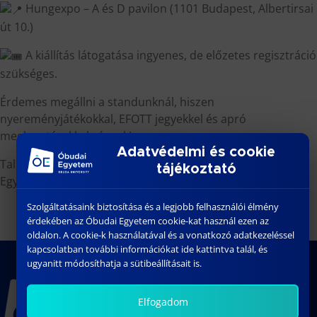
Hungexpo – A és D pavilon (1101 Budapest, Albertirsai
út 10.)
A kiállítás látogatása ingyenes, de előzetes regisztráció
szükséges.
Érdemes megállni a standunknál, hiszen
nyereményjátékokkal, EFOTT jegyekkel és apró
meglepetésekkel várunk!
Adatvédelmi és cookie
Találkozzunk az Educatio-n, és szeptemberben az Óbudai
tájékoztató
Egyetemen!
Szolgáltatásaink biztosítása és a legjobb felhasználói élmény
érdekében az Óbudai Egyetem cookie-kat használ ezen az
oldalon. A cookie-k használatával és a vonatkozó adatkezeléssel
kapcsolatban további információkat ide kattintva talál, és
ugyanitt módosíthatja a sütibeállításait is.
Elfogadom