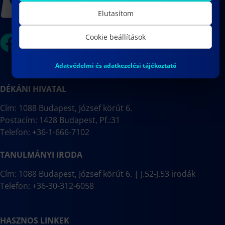
Elutasítom
Cookie beállítások
Adatvédelmi és adatkezelési tájékoztató
DÉKÁNI HIVATAL
Cím: 1088 Budapest, József körút 6.
Postacím: 1428 Budapest, Pf.:31
Telefon: +36-1-666-7102
TANULMÁNYI IRODA
Cím: 1088 Budapest, József körút 6. | J.52-J.53 irodák
Telefon: +36-30-312-6058
HASZNOS LINKEK