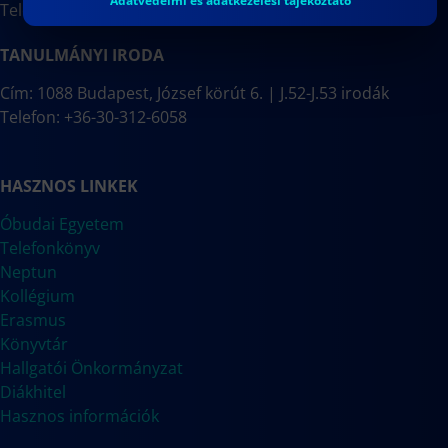
Adatvédelmi és adatkezelési tájékoztató
Telefon: +36-1-666-7102
TANULMÁNYI IRODA
Cím: 1088 Budapest, József körút 6. | J.52-J.53 irodák
Telefon: +36-30-312-6058
HASZNOS LINKEK
Óbudai Egyetem
Telefonkönyv
Neptun
Kollégium
Erasmus
Könyvtár
Hallgatói Önkormányzat
Diákhitel
Hasznos információk