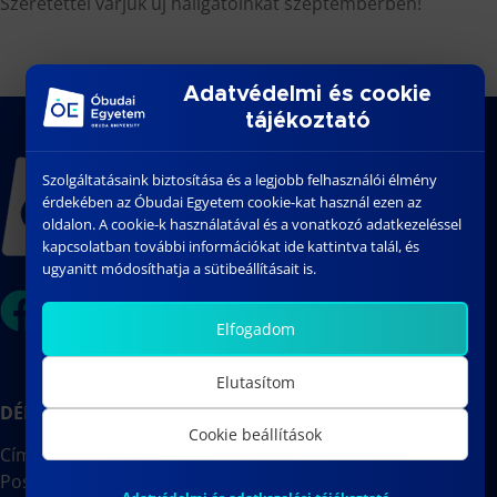
Szeretettel várjuk új hallgatóinkat szeptemberben!
Adatvédelmi és cookie
tájékoztató
Szolgáltatásaink biztosítása és a legjobb felhasználói élmény
érdekében az Óbudai Egyetem cookie-kat használ ezen az
oldalon. A cookie-k használatával és a vonatkozó adatkezeléssel
kapcsolatban további információkat ide kattintva talál, és
ugyanitt módosíthatja a sütibeállításait is.
Elfogadom
Elutasítom
DÉKÁNI HIVATAL
Cookie beállítások
Cím: 1088 Budapest, József körút 6.
Postacím: 1428 Budapest, Pf.:31