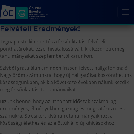
Felvételi Eredmények!
Tegnap este kihirdették a felsőoktatási felvételi
ponthatárokat, ezzel hivatalossá vált, kik kezdhetik meg
tanulmányaikat szeptembertől karunkon.
Szívből gratulálunk minden frissen felvett hallgatónknak!
Nagy öröm számunkra, hogy új hallgatókat köszönthetünk
közösségünkben, akik a következő években nálunk kezdik
meg felsőoktatási tanulmányaikat.
Bízunk benne, hogy az itt töltött időszak szakmailag
eredményes, élményekben gazdag és meghatározó lesz
számukra. Sok sikert kívánunk tanulmányaikhoz, a
közösségi élethez és az előttük álló új kihívásokhoz.