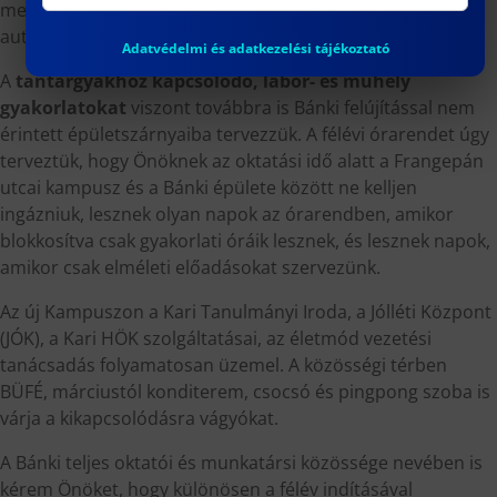
metro állomástól a 14-es villamossal (6 megálló), de több
autóbusz járat is érinti a Frangepán utca környékét.
Adatvédelmi és adatkezelési tájékoztató
A
tantárgyakhoz kapcsolódó, labor- és műhely
gyakorlatokat
viszont továbbra is Bánki felújítással nem
érintett épületszárnyaiba tervezzük. A félévi órarendet úgy
terveztük, hogy Önöknek az oktatási idő alatt a Frangepán
utcai kampusz és a Bánki épülete között ne kelljen
ingázniuk, lesznek olyan napok az órarendben, amikor
blokkosítva csak gyakorlati óráik lesznek, és lesznek napok,
amikor csak elméleti előadásokat szervezünk.
Az új Kampuszon a Kari Tanulmányi Iroda, a Jólléti Központ
(JÓK), a Kari HÖK szolgáltatásai, az életmód vezetési
tanácsadás folyamatosan üzemel. A közösségi térben
BÜFÉ, márciustól konditerem, csocsó és pingpong szoba is
várja a kikapcsolódásra vágyókat.
A Bánki teljes oktatói és munkatársi közössége nevében is
kérem Önöket, hogy különösen a félév indításával