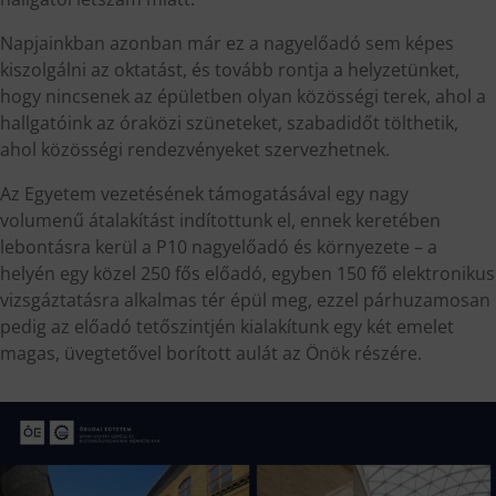
Napjainkban azonban már ez a nagyelőadó sem képes
kiszolgálni az oktatást, és tovább rontja a helyzetünket,
hogy nincsenek az épületben olyan közösségi terek, ahol a
hallgatóink az óraközi szüneteket, szabadidőt tölthetik,
ahol közösségi rendezvényeket szervezhetnek.
Az Egyetem vezetésének támogatásával egy nagy
volumenű átalakítást indítottunk el, ennek keretében
lebontásra kerül a P10 nagyelőadó és környezete – a
helyén egy közel 250 fős előadó, egyben 150 fő elektronikus
vizsgáztatásra alkalmas tér épül meg, ezzel párhuzamosan
pedig az előadó tetőszintjén kialakítunk egy két emelet
magas, üvegtetővel borított aulát az Önök részére.