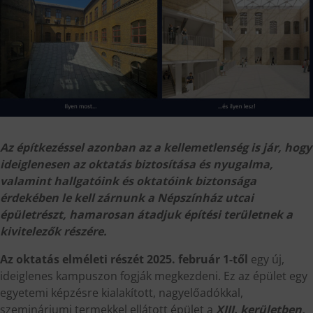
Az építkezéssel azonban az a kellemetlenség is jár, hogy
ideiglenesen az oktatás biztosítása és nyugalma,
valamint hallgatóink és oktatóink biztonsága
érdekében le kell zárnunk a Népszínház utcai
épületrészt, hamarosan átadjuk építési területnek a
kivitelezők részére.
Az oktatás elméleti részét
2025. február 1-től
egy új,
ideiglenes kampuszon fogják megkezdeni. Ez az épület egy
egyetemi képzésre kialakított, nagyelőadókkal,
szemináriumi termekkel ellátott épület a
XIII. kerületben,