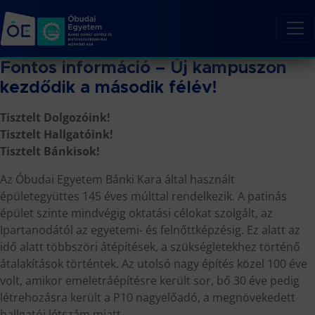
Fontos információ – Új kampuszon
kezdődik a második félév!
Tisztelt Dolgozóink!
Tisztelt Hallgatóink!
Tisztelt Bánkisok!
Az Óbudai Egyetem Bánki Kara által használt
épületegyüttes 145 éves múlttal rendelkezik. A patinás
épület szinte mindvégig oktatási célokat szolgált, az
Ipartanodától az egyetemi- és felnőttképzésig. Ez alatt az
idő alatt többszöri átépítések, a szükségletekhez történő
átalakítások történtek. Az utolsó nagy építés közel 100 éve
volt, amikor emeletráépítésre került sor, bő 30 éve pedig
létrehozásra került a P10 nagyelőadó, a megnövekedett
hallgatói létszám miatt.