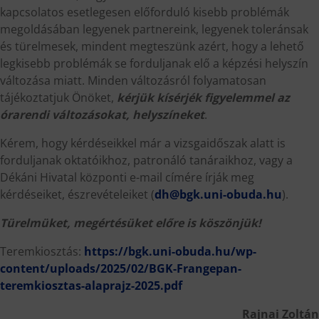
kapcsolatos esetlegesen előforduló kisebb problémák
megoldásában legyenek partnereink, legyenek toleránsak
és türelmesek, mindent megteszünk azért, hogy a lehető
legkisebb problémák se forduljanak elő a képzési helyszín
változása miatt. Minden változásról folyamatosan
tájékoztatjuk Önöket,
kérjük kísérjék figyelemmel az
órarendi változásokat, helyszíneket
.
Kérem, hogy kérdéseikkel már a vizsgaidőszak alatt is
forduljanak oktatóikhoz, patronáló tanáraikhoz, vagy a
Dékáni Hivatal központi e-mail címére írják meg
kérdéseiket, észrevételeiket (
dh@bgk.uni-obuda.hu
).
Türelmüket, megértésüket előre is köszönjük!
Teremkiosztás:
https://bgk.uni-obuda.hu/wp-
content/uploads/2025/02/BGK-Frangepan-
teremkiosztas-alaprajz-2025.pdf
Rajnai Zoltán