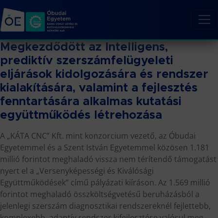
Megkezdődött az Intelligens,
prediktív szerszámfelügyeleti
eljárások kidolgozására és rendszer
kialakítására, valamint a fejlesztés
fenntartására alkalmas kutatási
együttműködés létrehozása
A „KÁTA CNC” Kft. mint konzorcium vezető, az Óbudai
Egyetemmel és a Szent István Egyetemmel közösen 1.181
millió forintot meghaladó vissza nem térítendő támogatást
nyert el a „Versenyképességi és Kiválósági
Együttműködések” című pályázati kiíráson. Az 1.569 millió
forintot meghaladó összköltségvetésű beruházásból a
jelenlegi szerszám diagnosztikai rendszereknél fejlettebb,
komplexebb, adaptív rendszer kifejlesztése valósul meg.