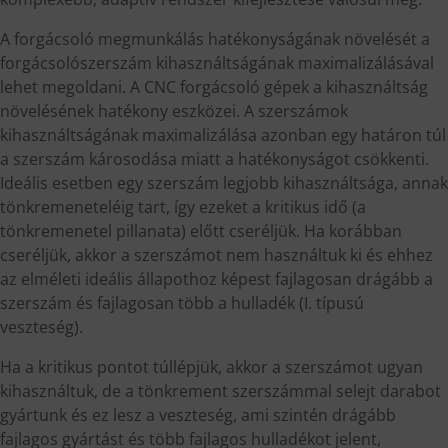
A forgácsoló megmunkálás hatékonyságának növelését a
forgácsolószerszám kihasználtságának maximalizálásával
lehet megoldani. A CNC forgácsoló gépek a kihasználtság
növelésének hatékony eszközei. A szerszámok
kihasználtságának maximalizálása azonban egy határon túl
a szerszám károsodása miatt a hatékonyságot csökkenti.
Ideális esetben egy szerszám legjobb kihasználtsága, annak
tönkremeneteléig tart, így ezeket a kritikus idő (a
tönkremenetel pillanata) előtt cseréljük. Ha korábban
cseréljük, akkor a szerszámot nem használtuk ki és ehhez
az elméleti ideális állapothoz képest fajlagosan drágább a
szerszám és fajlagosan több a hulladék (I. típusú
veszteség).
Ha a kritikus pontot túllépjük, akkor a szerszámot ugyan
kihasználtuk, de a tönkrement szerszámmal selejt darabot
gyártunk és ez lesz a veszteség, ami szintén drágább
fajlagos gyártást és több fajlagos hulladékot jelent,