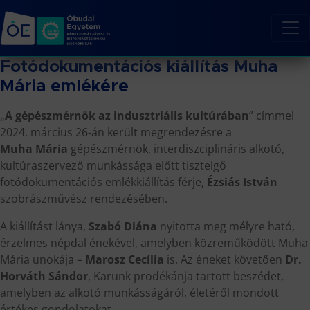
Fotódokumentációs kiállítás Muha
Mária emlékére
„
A gépészmérnök az indusztriális kultúrában
” címmel
2024. március 26-án került megrendezésre a
Muha Mária
gépészmérnök, interdiszciplináris alkotó,
kultúraszervező munkássága előtt tisztelgő
fotódokumentációs emlékkiállítás férje,
Ézsiás István
szobrászművész rendezésében.
A kiállítást lánya,
Szabó Diána
nyitotta meg mélyre ható,
érzelmes népdal énekével, amelyben közreműködött Muha
Mária unokája –
Marosz Cecília
is. Az éneket követően
Dr.
Horváth Sándor
, Karunk prodékánja tartott beszédet,
amelyben az alkotó munkásságáról, életéről mondott
értékes gondolatokat.