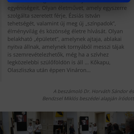
egyéniségeit. Olyan életművet, amely egyszerre
szolgálta szeretett férje, Ézsiás István
tehetségét, valamint új meg új „színpadok”,
élményvilág és közönség életre hívását. Olyan
belakható „épületet”, amelynek ajtaja, ablakai
nyitva állnak, amelynek tornyából messzi tájak
is szemrevételezhetők, még ha a szívhez
legközelebbi szülőföldön is áll … Kőkapu,
Olaszliszka után éppen Vináron…
A beszámoló Dr. Horváth Sándor és
Bendzsel Miklós beszédei alapján íródott