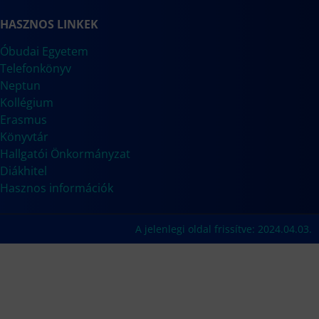
HASZNOS LINKEK
Óbudai Egyetem
Telefonkönyv
Neptun
Kollégium
Erasmus
Könyvtár
Hallgatói Önkormányzat
Diákhitel
Hasznos információk
A jelenlegi oldal frissítve: 2024.04.03.