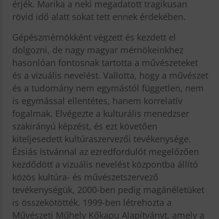
érjék. Marika a neki megadatott tragikusan
rövid idő alatt sokat tett ennek érdekében.
Gépészmérnökként végzett és kezdett el
dolgozni, de nagy magyar mérnökeinkhez
hasonlóan fontosnak tartotta a művészeteket
és a vizuális nevelést. Vallotta, hogy a művészet
és a tudomány nem egymástól független, nem
is egymással ellentétes, hanem korrelatív
fogalmak. Elvégezte a kulturális menedzser
szakirányú képzést, és ezt követően
kiteljesedett kultúraszervezői tevékenysége.
Ézsiás Istvánnal az ezredfordulót megelőzően
kezdődött a vizuális nevelést központba állító
közös kultúra- és művészetszervező
tevékenységük, 2000-ben pedig magánéletüket
is összekötötték. 1999-ben létrehozta a
Művészeti Műhely Kőkapu Alapítványt, amely a