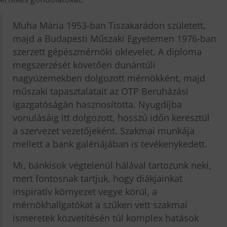
Muha Mária 1953-ban Tiszakarádon született,
majd a Budapesti Műszaki Egyetemen 1976-ban
szerzett gépészmérnöki oklevelet. A diploma
megszerzését követően dunántúli
nagyüzemekben dolgozott mérnökként, majd
műszaki tapasztalatait az OTP Beruházási
Igazgatóságán hasznosította. Nyugdíjba
vonulásáig itt dolgozott, hosszú időn keresztül
a szervezet vezetőjeként. Szakmai munkája
mellett a bank galériájában is tevékenykedett.
Mi, bánkisok végtelenül hálával tartozunk neki,
mert fontosnak tartjuk, hogy diákjainkat
inspiratív környezet vegye körül, a
mérnökhallgatókat a szűken vett szakmai
ismeretek közvetítésén túl komplex hatások