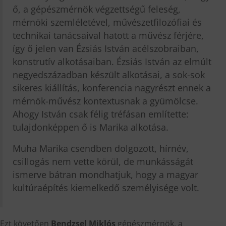
ő, a gépészmérnök végzettségű feleség,
mérnöki szemléletével, művészetfilozófiai és
technikai tanácsaival hatott a művész férjére,
így ő jelen van Ézsiás István acélszobraiban,
konstrutív alkotásaiban. Ézsiás István az elmúlt
negyedszázadban készült alkotásai, a sok-sok
sikeres kiállítás, konferencia nagyrészt ennek a
mérnök-művész kontextusnak a gyümölcse.
Ahogy István csak félig tréfásan említette:
tulajdonképpen ő is Marika alkotása.
Muha Marika csendben dolgozott, hírnév,
csillogás nem vette körül, de munkásságát
ismerve bátran mondhatjuk, hogy a magyar
kultúraépítés kiemelkedő személyisége volt.
Ezt követően
Bendzsel Miklós
gépészmérnök, a