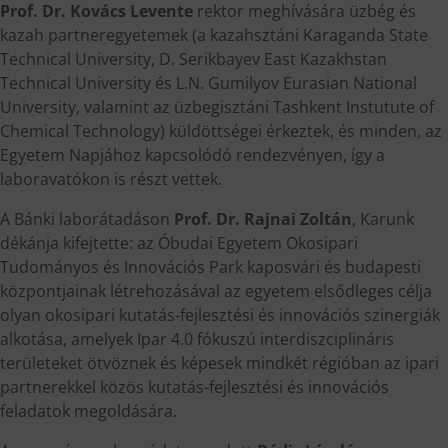
Prof. Dr. Kovács Levente
rektor meghívására üzbég és
kazah partneregyetemek (a kazahsztáni Karaganda State
Technical University, D. Serikbayev East Kazakhstan
Technical University és L.N. Gumilyov Eurasian National
University, valamint az üzbegisztáni Tashkent Instutute of
Chemical Technology) küldöttségei érkeztek, és minden, az
Egyetem Napjához kapcsolódó rendezvényen, így a
laboravatókon is részt vettek.
A Bánki laborátadáson
Prof. Dr. Rajnai Zoltán
, Karunk
dékánja kifejtette: az Óbudai Egyetem Okosipari
Tudományos és Innovációs Park kaposvári és budapesti
központjainak létrehozásával az egyetem elsődleges célja
olyan okosipari kutatás-fejlesztési és innovációs szinergiák
alkotása, amelyek Ipar 4.0 fókuszú interdiszciplináris
területeket ötvöznek és képesek mindkét régióban az ipari
partnerekkel közös kutatás-fejlesztési és innovációs
feladatok megoldására.