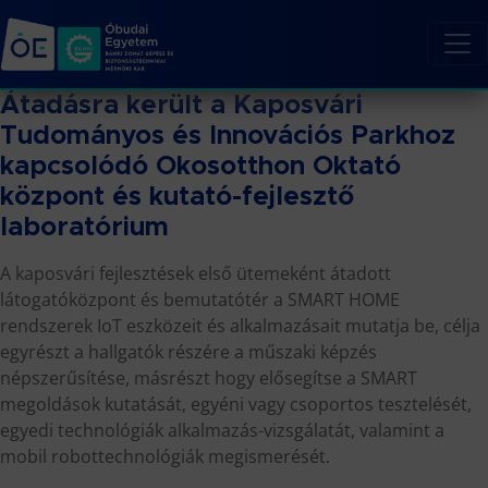
Átadásra került a Kaposvári
Tudományos és Innovációs Parkhoz
kapcsolódó Okosotthon Oktató
központ és kutató-fejlesztő
laboratórium
A kaposvári fejlesztések első ütemeként átadott
látogatóközpont és bemutatótér a SMART HOME
rendszerek IoT eszközeit és alkalmazásait mutatja be, célja
egyrészt a hallgatók részére a műszaki képzés
népszerűsítése, másrészt hogy elősegítse a SMART
megoldások kutatását, egyéni vagy csoportos tesztelését,
egyedi technológiák alkalmazás-vizsgálatát, valamint a
mobil robottechnológiák megismerését.