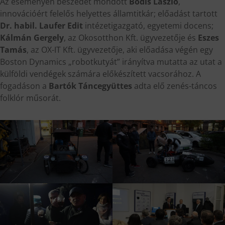
Az eseményen beszédet mondott
Bódis László
,
innovációért felelős helyettes államtitkár; előadást tartott
Dr. habil. Laufer Edit
intézetigazgató, egyetemi docens;
Kálmán Gergely
, az Okosotthon Kft. ügyvezetője és
Eszes
Tamás
, az OX-IT Kft. ügyvezetője, aki előadása végén egy
Boston Dynamics „robotkutyát” irányítva mutatta az utat a
külföldi vendégek számára előkészített vacsorához. A
fogadáson a
Bartók Táncegyüttes
adta elő zenés-táncos
folklór műsorát.