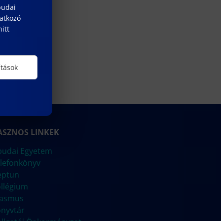
budai
natkozó
itt
ítások
ASZNOS LINKEK
udai Egyetem
lefonkönyv
eptun
llégium
rasmus
nyvtár