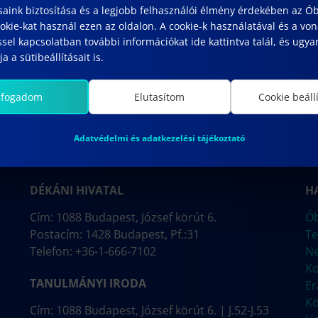
saink biztosítása és a legjobb felhasználói élmény érdekében az Ó
kie-kat használ ezen az oldalon. A cookie-k használatával és a vo
sel kapcsolatban további információkat ide kattintva talál, és ugyan
a a sütibeállításait is.
lfogadom
Elutasítom
Cookie beáll
Adatvédelmi és adatkezelési tájékoztató
DÉKÁNI HIVATAL
H
Cím: 1088 Budapest, József körút 6.
Ób
Postacím: 1428 Budapest, Pf.:31
Te
Telefon: +36-1-666-7102
N
Ko
TANULMÁNYI IRODA
E
Kö
Cím: 1088 Budapest, József körút 6. | J.52-J.53