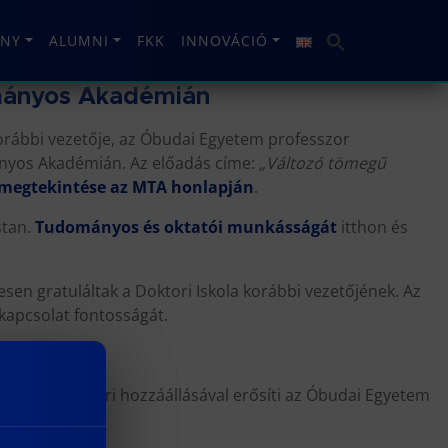
NY
ALUMNI
FKK
INNOVÁCIÓ
ományos Akadémián
orábbi vezetője, az Óbudai Egyetem professzor
mányos Akadémián. Az előadás címe:
„Változó tömegű
megtekintése az MTA honlapján
.
stan.
Tudományos és oktatói munkásságát
itthon és
esen gratuláltak a Doktori Iskola korábbi vezetőjének. Az
kapcsolat fontosságát.
ával és emberi hozzáállásával erősíti az Óbudai Egyetem