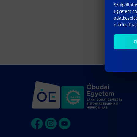
Szolgáltatá
Egyetem coo
adatkezelés
módosíthatj
E