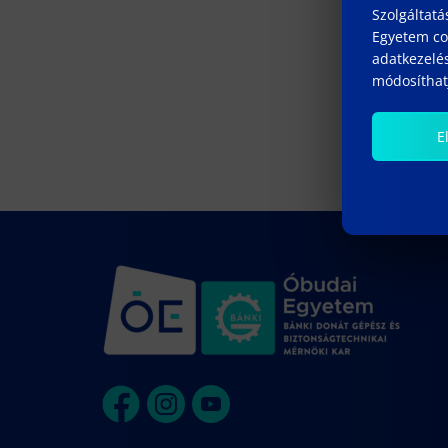
Szolgáltatá
Egyetem coo
adatkezelés
módosíthatj
E