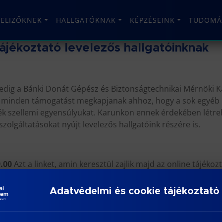
TELIZŐKNEK
HALLGATÓKNAK
KÉPZÉSEINK
TUDOMÁ
ájékoztató levelezős hallgatóinknak
dig a Bánki Donát Gépész és Biztonságtechnikai Mérnöki Kar
s minden támogatást megkapjanak ahhoz, hogy a sok egyéb l
zék szellemi egyensúlyukat. Karunkon ennek érdekében létr
zolgáltatásokat nyújt levelezős hallgatóink részére is.
9.00
Azt a linket, amin keresztül zajlik majd az online tájé
Adatvédelmi és cookie tájékoztató