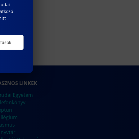
budai
natkozó
itt
ítások
ASZNOS LINKEK
udai Egyetem
lefonkönyv
eptun
llégium
rasmus
nyvtár