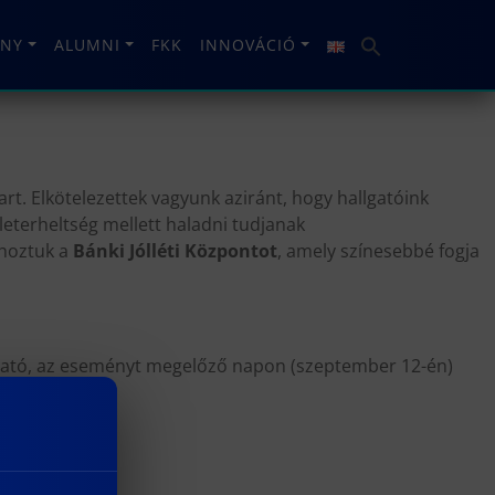
NY
ALUMNI
FKK
INNOVÁCIÓ
t. Elkötelezettek vagyunk aziránt, hogy hallgatóink
eterheltség mellett haladni tudjanak
ehoztuk a
Bánki Jólléti Központot
, amely színesebbé fogja
koztató, az eseményt megelőző napon (szeptember 12-én)