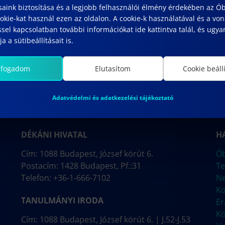
saink biztosítása és a legjobb felhasználói élmény érdekében az Ó
kie-kat használ ezen az oldalon. A cookie-k használatával és a vo
sel kapcsolatban további információkat ide kattintva talál, és ugyan
a a sütibeállításait is.
lfogadom
Elutasítom
Cookie beáll
Adatvédelmi és adatkezelési tájékoztató
DÉKÁNI HIVATAL
H
Cím: 1088 Budapest, József körút 6.
Ób
Postacím: 1428 Budapest, Pf.:31
Te
Telefon: +36-1-666-7102
N
Ko
TANULMÁNYI IRODA
E
Kö
Cím: 1088 Budapest, József körút 6. | J.52-J.53