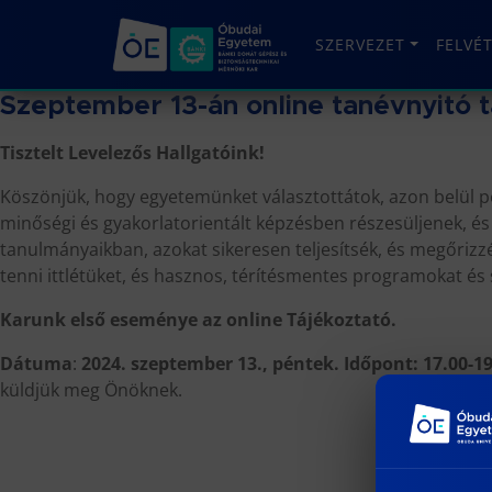
SZERVEZET
FELVÉ
Szeptember 13-án online tanévnyitó t
Tisztelt Levelezős Hallgatóink!
Köszönjük, hogy egyetemünket választottátok, azon belül pe
minőségi és gyakorlatorientált képzésben részesüljenek, é
tanulmányaikban, azokat sikeresen teljesítsék, és megőriz
tenni ittlétüket, és hasznos, térítésmentes programokat és s
Karunk első eseménye az online Tájékoztató.
Dátuma
:
2024. szeptember 13., péntek. Időpont: 17.00-1
küldjük meg Önöknek.