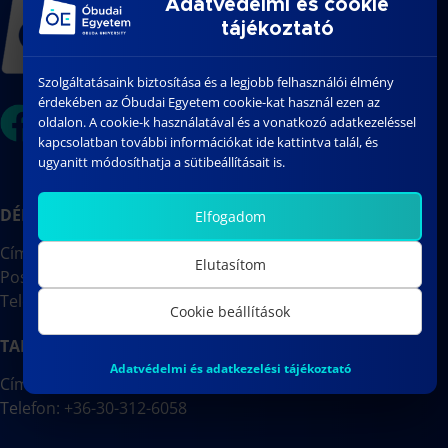
Adatvédelmi és cookie
tájékoztató
Szolgáltatásaink biztosítása és a legjobb felhasználói élmény
érdekében az Óbudai Egyetem cookie-kat használ ezen az
oldalon. A cookie-k használatával és a vonatkozó adatkezeléssel
kapcsolatban további információkat ide kattintva talál, és
ugyanitt módosíthatja a sütibeállításait is.
DÉKÁNI HIVATAL
Elfogadom
Cím: 1088 Budapest, József körút 6.
Elutasítom
Postacím: 1428 Budapest, Pf.:31
Telefon: +36-1-666-7102
Cookie beállítások
TANULMÁNYI IRODA
Adatvédelmi és adatkezelési tájékoztató
Cím: 1088 Budapest, József körút 6. | J.52-J.53 irodák
Telefon: +36-30-312-6058