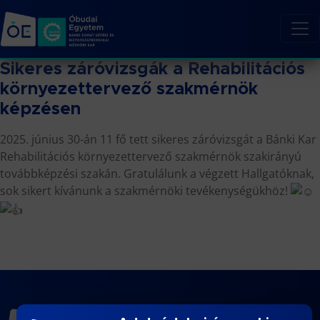
Sikeres záróvizsgák a Rehabilitációs
környezettervező szakmérnök
képzésen
2025. június 30-án 11 fő tett sikeres záróvizsgát a Bánki Kar
Rehabilitációs környezettervező szakmérnök szakirányú
továbbképzési szakán. Gratulálunk a végzett Hallgatóknak,
sok sikert kívánunk a szakmérnöki tevékenységükhöz!