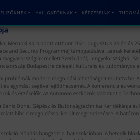
TELIZŐKNEK
HALLGATÓKNAK
KÉPZÉSEINK
TUDOMÁ
ója
kai Mérnöki Kara adott otthont 2021. augusztus 24-én és 
eace and Security Programme) támogatásával, annak kereté
 a magyarországiak mellett Szerbiából, Lengyelországból, S
nciaország Budapestre delegált kulturális és tudományos att
lemi problémák modern megoldási lehetőségeit mutatta be. 
 és egymást segítve fejlődhessenek. A konferencia és work
k és érzékelők, az Autonóm eszközök, valamint a Technoló
m Bánki Donát Gépész és Biztonságtechnikai Kar dékánja és D
t miatt hibrid megoldással került megrendezésre. A határon
t szekció előadás hangzott el hat szekcióban. A hetedik b