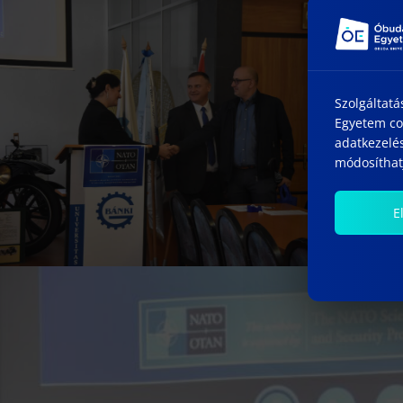
Szolgáltatá
Egyetem coo
adatkezelés
módosíthatj
E