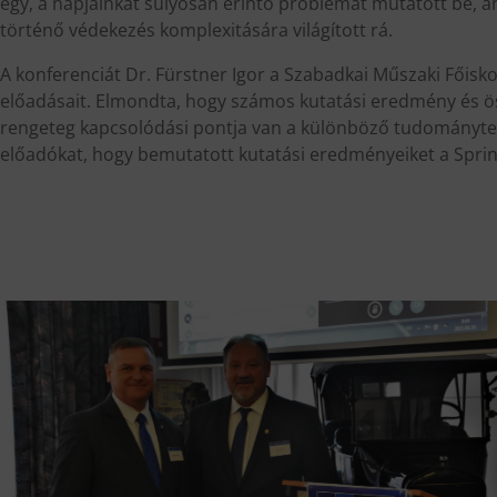
egy, a napjainkat súlyosan érintő problémát mutatott be, am
történő védekezés komplexitására világított rá.
A konferenciát Dr. Fürstner Igor a Szabadkai Műszaki Főis
előadásait. Elmondta, hogy számos kutatási eredmény és öss
rengeteg kapcsolódási pontja van a különböző tudományter
előadókat, hogy bemutatott kutatási eredményeiket a Spri