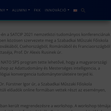
NY
ALUMNI
FKK
INNOVÁCIÓ
25-én a SATCIP 2021 nemzetközi tudományos konferenciának
ben közösen szervezete meg a Szabadkai Műszaki Főiskola
zlovákiából, Csehországból, Romániából és Franciaországból
aséja, Prof. Dr Alexis Rusinek úr.
A NATO SPS program tette lehetővé, hogy a magyarországi
shop az Adattudomány és Mesterséges intelligencia, a
giai konvergencia tudományterületeire terjed ki.
r. Fürstner Igor úr, a Szabadkai Műszaki Főiskola
 túli előadók online formában vettek részt az eseményen,
lokkban került megrendezésre a workshop. A workshop témája