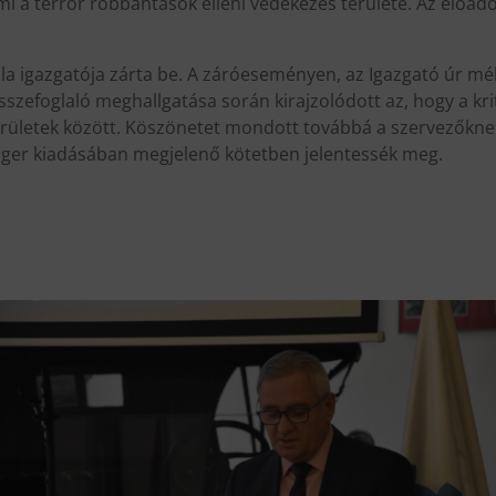
i a terror robbantások elleni védekezés területe. Az előadó 
kola igazgatója zárta be. A záróeseményen, az Igazgató úr 
zefoglaló meghallgatása során kirajzolódott az, hogy a kri
ületek között. Köszönetet mondott továbbá a szervezőknek
nger kiadásában megjelenő kötetben jelentessék meg.