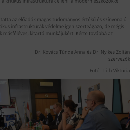
a kritikus infrastruktúrák elleni, a modern eszközökkel
méltatta az előadók magas tudományos értékű és színvonalú
tikus infrastruktúrák védelme igen szerteágazó, de mégis
 másféléves, kitartó munkájukért. Kérte továbbá az
Dr. Kovács Tünde Anna és Dr. Nyikes Zoltán
szervezők
Fotó: Tóth Viktória