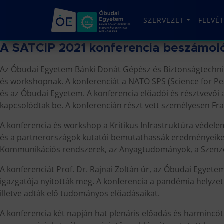
SZERVEZET
FELVÉ
A SATCIP 2021 konferencia beszámol
Az Óbudai Egyetem Bánki Donát Gépész és Biztonságtechni
és workshopnak. A konferenciát a NATO SPS (Science for P
és az Óbudai Egyetem. A konferencia előadói és résztvevői
kapcsolódtak be. A konferencián részt vett személyesen Fra
A konferencia és workshop a Kritikus Infrastruktúra véde
és a partnerországok kutatói bemutathassák eredményeiket
Kommunikációs rendszerek, az Anyagtudományok, a Szenzoro
A konferenciát Prof. Dr. Rajnai Zoltán úr, az Óbudai Egyete
igazgatója nyitották meg. A konferencia a pandémia helyze
illetve adták elő tudományos előadásaikat.
A konferencia két napján hat plenáris előadás és harmincö