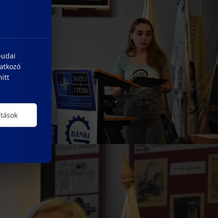
budai
natkozó
itt
ítások