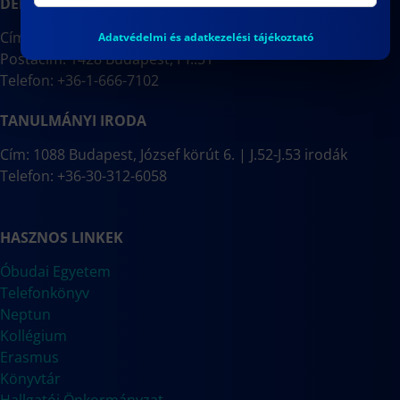
DÉKÁNI HIVATAL
Cím: 1088 Budapest, József körút 6.
Adatvédelmi és adatkezelési tájékoztató
Postacím: 1428 Budapest, Pf.:31
Telefon: +36-1-666-7102
TANULMÁNYI IRODA
Cím: 1088 Budapest, József körút 6. | J.52-J.53 irodák
Telefon: +36-30-312-6058
HASZNOS LINKEK
Óbudai Egyetem
Telefonkönyv
Neptun
Kollégium
Erasmus
Könyvtár