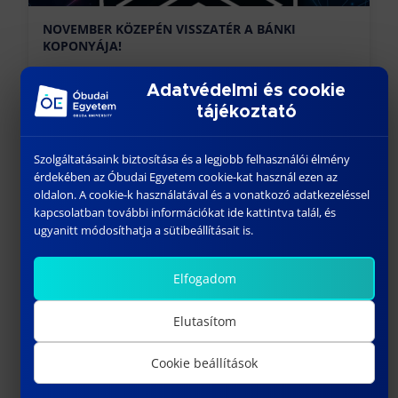
NOVEMBER KÖZEPÉN VISSZATÉR A BÁNKI
KOPONYÁJA!
október 22, 2024
Adatvédelmi és cookie
tájékoztató
Előző
Szolgáltatásaink biztosítása és a legjobb felhasználói élmény
érdekében az Óbudai Egyetem cookie-kat használ ezen az
oldalon. A cookie-k használatával és a vonatkozó adatkezeléssel
kapcsolatban további információkat ide kattintva talál, és
ugyanitt módosíthatja a sütibeállításait is.
Elfogadom
AZ ÓBUDAI EGYETEM A TECHTOGETHER+-ON – A
PNEUMOBIL VERSENYEK JÖVŐJE
Elutasítom
október 25, 2024
Cookie beállítások
Következő