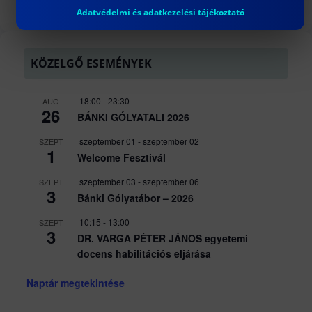
Adatvédelmi és adatkezelési tájékoztató
KÖZELGŐ ESEMÉNYEK
18:00
-
23:30
AUG
26
BÁNKI GÓLYATALI 2026
szeptember 01
-
szeptember 02
SZEPT
1
Welcome Fesztivál
szeptember 03
-
szeptember 06
SZEPT
3
Bánki Gólyatábor – 2026
10:15
-
13:00
SZEPT
3
DR. VARGA PÉTER JÁNOS egyetemi
docens habilitációs eljárása
Naptár megtekintése