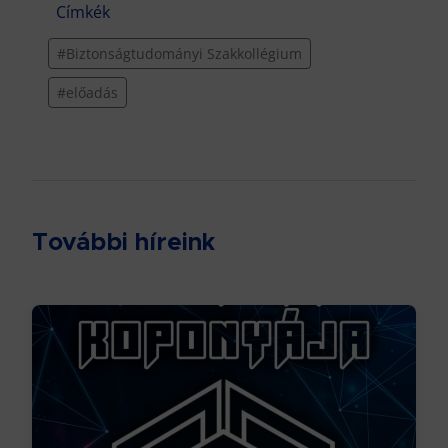
Címkék
#Biztonságtudományi Szakkollégium
#előadás
További híreink