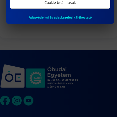
3
Cookie beállítások
DR. VARGA PÉTER JÁNOS egyetemi
docens habilitációs eljárása
Adatvédelmi és adatkezelési tájékoztató
Naptár megtekintése