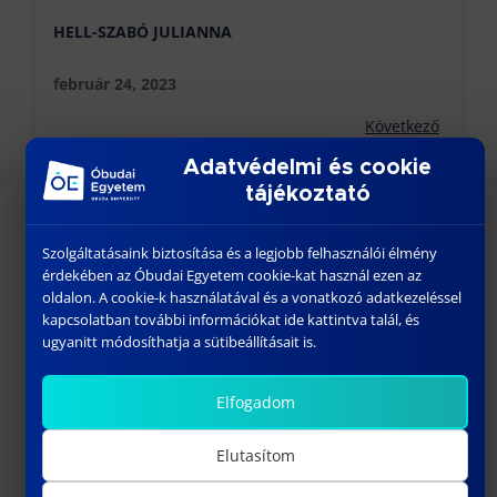
HELL-SZABÓ JULIANNA
február 24, 2023
Következő
Adatvédelmi és cookie
tájékoztató
KÖZELGŐ ESEMÉNYEK
Szolgáltatásaink biztosítása és a legjobb felhasználói élmény
érdekében az Óbudai Egyetem cookie-kat használ ezen az
18:00
-
23:30
AUG
oldalon. A cookie-k használatával és a vonatkozó adatkezeléssel
26
BÁNKI GÓLYATALI 2026
kapcsolatban további információkat ide kattintva talál, és
ugyanitt módosíthatja a sütibeállításait is.
szeptember 01
-
szeptember 02
SZEPT
1
Welcome Fesztivál
Elfogadom
szeptember 03
-
szeptember 06
SZEPT
3
Bánki Gólyatábor – 2026
Elutasítom
10:15
-
13:00
SZEPT