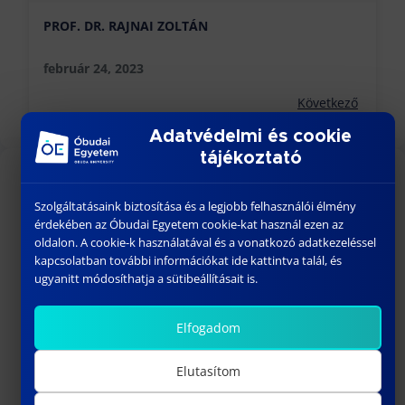
PROF. DR. RAJNAI ZOLTÁN
február 24, 2023
Következő
Adatvédelmi és cookie
tájékoztató
KÖZELGŐ ESEMÉNYEK
Szolgáltatásaink biztosítása és a legjobb felhasználói élmény
érdekében az Óbudai Egyetem cookie-kat használ ezen az
18:00
-
23:30
AUG
oldalon. A cookie-k használatával és a vonatkozó adatkezeléssel
26
BÁNKI GÓLYATALI 2026
kapcsolatban további információkat ide kattintva talál, és
ugyanitt módosíthatja a sütibeállításait is.
szeptember 01
-
szeptember 02
SZEPT
1
Welcome Fesztivál
Elfogadom
szeptember 03
-
szeptember 06
SZEPT
3
Bánki Gólyatábor – 2026
Elutasítom
10:15
-
13:00
SZEPT