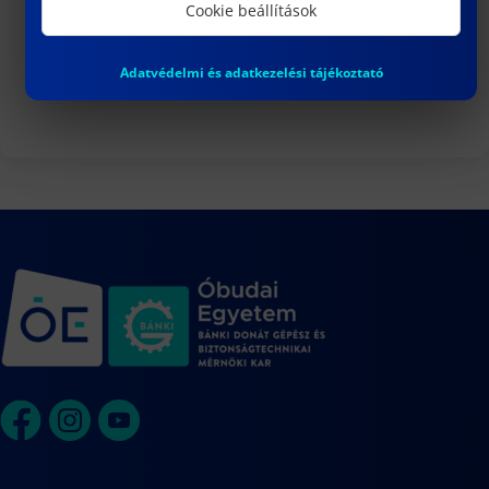
3
Cookie beállítások
DR. VARGA PÉTER JÁNOS egyetemi
docens habilitációs eljárása
Adatvédelmi és adatkezelési tájékoztató
Naptár megtekintése