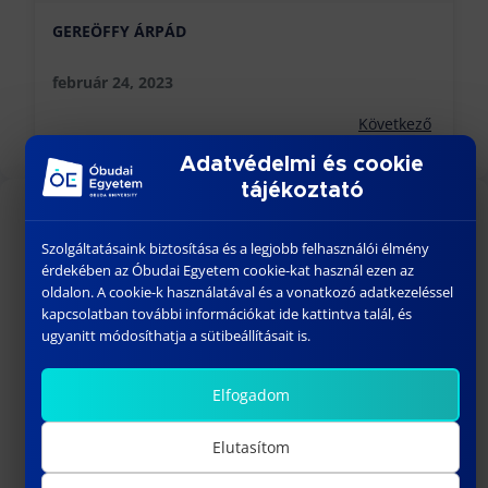
GEREÖFFY ÁRPÁD
február 24, 2023
Következő
Adatvédelmi és cookie
tájékoztató
KÖZELGŐ ESEMÉNYEK
Szolgáltatásaink biztosítása és a legjobb felhasználói élmény
érdekében az Óbudai Egyetem cookie-kat használ ezen az
18:00
-
23:30
AUG
oldalon. A cookie-k használatával és a vonatkozó adatkezeléssel
26
BÁNKI GÓLYATALI 2026
kapcsolatban további információkat ide kattintva talál, és
ugyanitt módosíthatja a sütibeállításait is.
szeptember 01
-
szeptember 02
SZEPT
1
Welcome Fesztivál
Elfogadom
szeptember 03
-
szeptember 06
SZEPT
3
Bánki Gólyatábor – 2026
Elutasítom
10:15
-
13:00
SZEPT