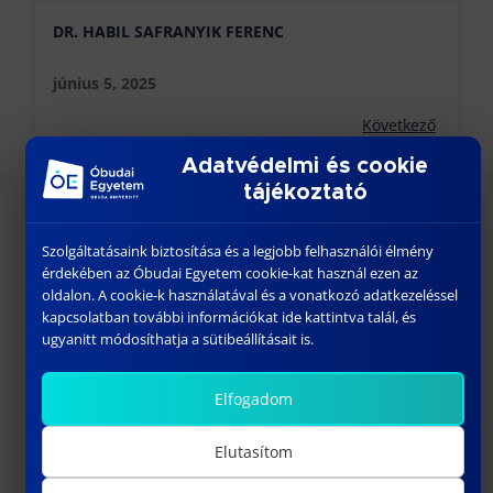
DR. HABIL SAFRANYIK FERENC
június 5, 2025
Következő
Adatvédelmi és cookie
tájékoztató
KÖZELGŐ ESEMÉNYEK
Szolgáltatásaink biztosítása és a legjobb felhasználói élmény
érdekében az Óbudai Egyetem cookie-kat használ ezen az
18:00
-
23:30
AUG
oldalon. A cookie-k használatával és a vonatkozó adatkezeléssel
26
BÁNKI GÓLYATALI 2026
kapcsolatban további információkat ide kattintva talál, és
ugyanitt módosíthatja a sütibeállításait is.
szeptember 01
-
szeptember 02
SZEPT
1
Welcome Fesztivál
Elfogadom
szeptember 03
-
szeptember 06
SZEPT
3
Bánki Gólyatábor – 2026
Elutasítom
10:15
-
13:00
SZEPT