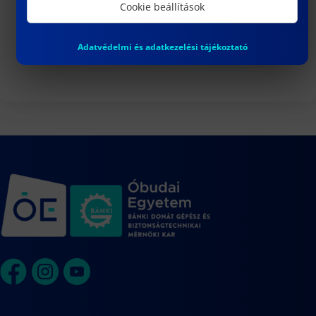
3
Cookie beállítások
DR. VARGA PÉTER JÁNOS egyetemi
docens habilitációs eljárása
Adatvédelmi és adatkezelési tájékoztató
Naptár megtekintése