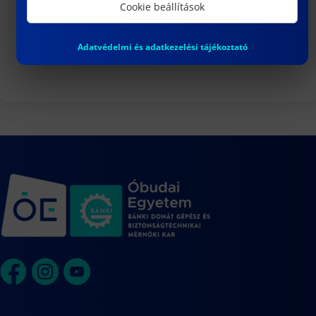
3
Cookie beállítások
DR. VARGA PÉTER JÁNOS egyetemi
docens habilitációs eljárása
Adatvédelmi és adatkezelési tájékoztató
Naptár megtekintése