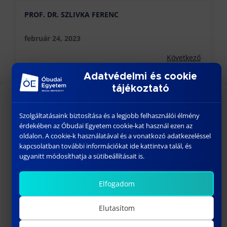
PROF. DR. SZLIVKA FERENC
február 24, 2023
Következő
Adatvédelmi és cookie
tájékoztató
KÖZELGŐ ESEMÉNYEK
Szolgáltatásaink biztosítása és a legjobb felhasználói élmény
érdekében az Óbudai Egyetem cookie-kat használ ezen az
18:00
-
23:30
AUG
oldalon. A cookie-k használatával és a vonatkozó adatkezeléssel
26
BÁNKI GÓLYATALI 2026
kapcsolatban további információkat ide kattintva talál, és
ugyanitt módosíthatja a sütibeállításait is.
szeptember 01
-
szeptember 02
SZEPT
1
Welcome Fesztivál
Elfogadom
szeptember 03
-
szeptember 06
SZEPT
3
Bánki Gólyatábor – 2026
Elutasítom
10:15
-
13:00
SZEPT