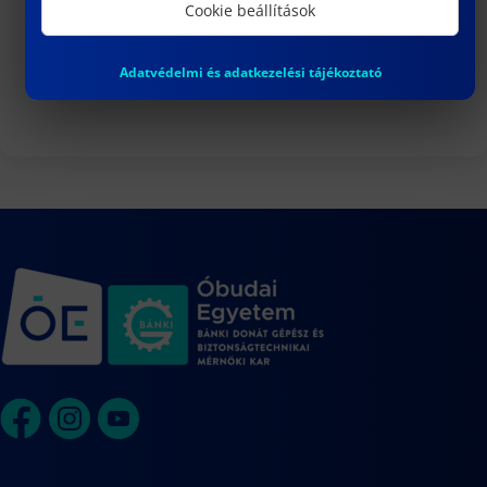
3
Cookie beállítások
DR. VARGA PÉTER JÁNOS egyetemi
docens habilitációs eljárása
Adatvédelmi és adatkezelési tájékoztató
Naptár megtekintése