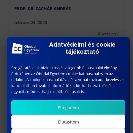
PROF. DR. ZACHÁR ANDRÁS
február 24, 2023
Következő
Adatvédelmi és cookie
tájékoztató
KÖZELGŐ ESEMÉNYEK
Szolgáltatásaink biztosítása és a legjobb felhasználói élmény
érdekében az Óbudai Egyetem cookie-kat használ ezen az
18:00
-
23:30
AUG
oldalon. A cookie-k használatával és a vonatkozó adatkezeléssel
26
BÁNKI GÓLYATALI 2026
kapcsolatban további információkat ide kattintva talál, és
ugyanitt módosíthatja a sütibeállításait is.
szeptember 01
-
szeptember 02
SZEPT
1
Welcome Fesztivál
Elfogadom
szeptember 03
-
szeptember 06
SZEPT
3
Bánki Gólyatábor – 2026
Elutasítom
10:15
-
13:00
SZEPT