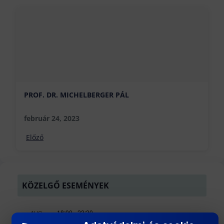
PROF. DR. MICHELBERGER PÁL
február 24, 2023
Előző
KÖZELGŐ ESEMÉNYEK
18:00
-
23:30
AUG
26
BÁNKI GÓLYATALI 2026