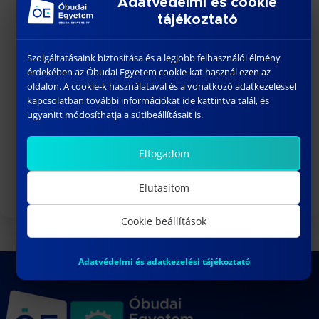
Adatvédelmi és cookie
tájékoztató
szeptember 01
-
szeptember 02
SZEPT
1
Welcome Fesztivál
Szolgáltatásaink biztosítása és a legjobb felhasználói élmény
szeptember 03
-
szeptember 06
SZEPT
érdekében az Óbudai Egyetem cookie-kat használ ezen az
3
Bánki Gólyatábor – 2026
oldalon. A cookie-k használatával és a vonatkozó adatkezeléssel
kapcsolatban további információkat ide kattintva talál, és
10:15
-
13:00
SZEPT
ugyanitt módosíthatja a sütibeállításait is.
3
DR. VARGA PÉTER JÁNOS egyetemi
docens habilitációs eljárása
Elfogadom
Naptár megtekintése
Elutasítom
Cookie beállítások
Adatvédelmi és adatkezelési tájékoztató