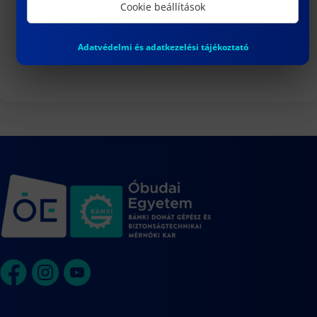
3
Cookie beállítások
DR. VARGA PÉTER JÁNOS egyetemi
docens habilitációs eljárása
Adatvédelmi és adatkezelési tájékoztató
Naptár megtekintése