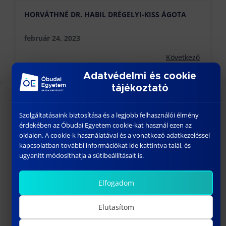
HORVÁTHNÉ DR. HABIL DRÉGELYI-KISS ÁGOTA
február 24, 2023
Következő
Adatvédelmi és cookie
tájékoztató
KÖZELGŐ ESEMÉNYEK
Szolgáltatásaink biztosítása és a legjobb felhasználói élmény
érdekében az Óbudai Egyetem cookie-kat használ ezen az
18:00
-
23:30
AUG
oldalon. A cookie-k használatával és a vonatkozó adatkezeléssel
26
BÁNKI GÓLYATALI 2026
kapcsolatban további információkat ide kattintva talál, és
ugyanitt módosíthatja a sütibeállításait is.
szeptember 01
-
szeptember 02
SZEPT
1
Welcome Fesztivál
Elfogadom
szeptember 03
-
szeptember 06
SZEPT
3
Bánki Gólyatábor – 2026
Elutasítom
10:15
-
13:00
SZEPT