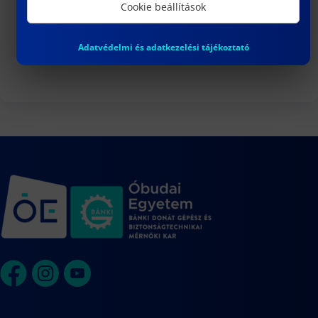
3
Cookie beállítások
DR. VARGA PÉTER JÁNOS egyetemi
docens habilitációs eljárása
Adatvédelmi és adatkezelési tájékoztató
Naptár megtekintése