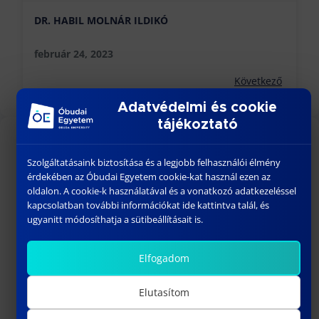
DR. HABIL MOLNÁR ILDIKÓ
február 24, 2023
Következő
Adatvédelmi és cookie
tájékoztató
KÖZELGŐ ESEMÉNYEK
Szolgáltatásaink biztosítása és a legjobb felhasználói élmény
érdekében az Óbudai Egyetem cookie-kat használ ezen az
18:00
-
23:30
AUG
oldalon. A cookie-k használatával és a vonatkozó adatkezeléssel
26
BÁNKI GÓLYATALI 2026
kapcsolatban további információkat ide kattintva talál, és
ugyanitt módosíthatja a sütibeállításait is.
szeptember 01
-
szeptember 02
SZEPT
1
Welcome Fesztivál
Elfogadom
szeptember 03
-
szeptember 06
SZEPT
3
Bánki Gólyatábor – 2026
Elutasítom
10:15
-
13:00
SZEPT