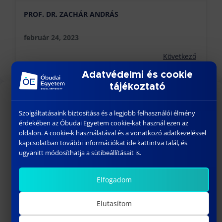
PROF. DR. ZACHÁR ANDRÁS
február 24, 2023
Következő
Adatvédelmi és cookie
tájékoztató
KÖZELGŐ ESEMÉNYEK
Szolgáltatásaink biztosítása és a legjobb felhasználói élmény
érdekében az Óbudai Egyetem cookie-kat használ ezen az
18:00
-
23:30
AUG
oldalon. A cookie-k használatával és a vonatkozó adatkezeléssel
26
BÁNKI GÓLYATALI 2026
kapcsolatban további információkat ide kattintva talál, és
ugyanitt módosíthatja a sütibeállításait is.
szeptember 01
-
szeptember 02
SZEPT
1
Welcome Fesztivál
Elfogadom
szeptember 03
-
szeptember 06
SZEPT
3
Bánki Gólyatábor – 2026
Elutasítom
10:15
-
13:00
SZEPT