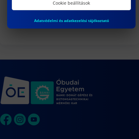
3
Cookie beállítások
DR. VARGA PÉTER JÁNOS egyetemi
docens habilitációs eljárása
Adatvédelmi és adatkezelési tájékoztató
Naptár megtekintése