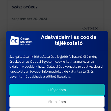
SZÁSZ GYÖRGY
szeptember 26, 2024
Következő
Adatvédelmi és cookie
tájékoztató
KÖZELGŐ ESEMÉNYEK
Szolgáltatásaink biztosítása és a legjobb felhasználói élmény
érdekében az Óbudai Egyetem cookie-kat használ ezen az
18:00
-
23:30
AUG
oldalon. A cookie-k használatával és a vonatkozó adatkezeléssel
26
BÁNKI GÓLYATALI 2026
kapcsolatban további információkat ide kattintva talál, és
ugyanitt módosíthatja a sütibeállításait is.
szeptember 01
-
szeptember 02
SZEPT
1
Welcome Fesztivál
Elfogadom
szeptember 03
-
szeptember 06
SZEPT
3
Bánki Gólyatábor – 2026
Elutasítom
10:15
-
13:00
SZEPT