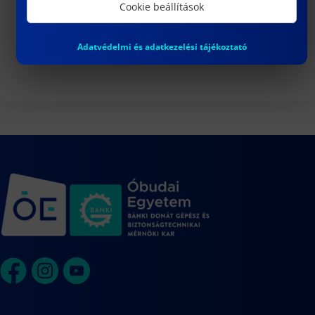
3
Cookie beállítások
DR. VARGA PÉTER JÁNOS egyetemi
docens habilitációs eljárása
Adatvédelmi és adatkezelési tájékoztató
Naptár megtekintése