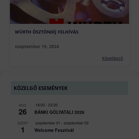
WÜRTH ÖSZTÖNDÍJ FELHÍVÁS
szeptember 19, 2024
Következő
KÖZELGŐ ESEMÉNYEK
18:00
-
23:30
AUG
26
BÁNKI GÓLYATALI 2026
szeptember 01
-
szeptember 02
SZEPT
1
Welcome Fesztivál