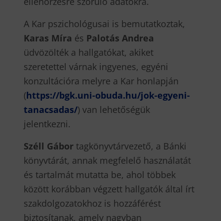
ellenőrzésre szoruló adatokra.
A Kar pszichológusai is bemutatkoztak,
Karas Míra
és
Palotás Andrea
üdvözölték a hallgatókat, akiket
szeretettel várnak ingyenes, egyéni
konzultációra melyre a Kar honlapján
(
https://bgk.uni-obuda.hu/jok-egyeni-
tanacsadas/
) van lehetőségük
jelentkezni.
Széll Gábor
tagkönyvtárvezető, a Bánki
könyvtárát, annak megfelelő használatát
és tartalmát mutatta be, ahol többek
között korábban végzett hallgatók által írt
szakdolgozatokhoz is hozzáférést
biztosítanak, amely nagyban