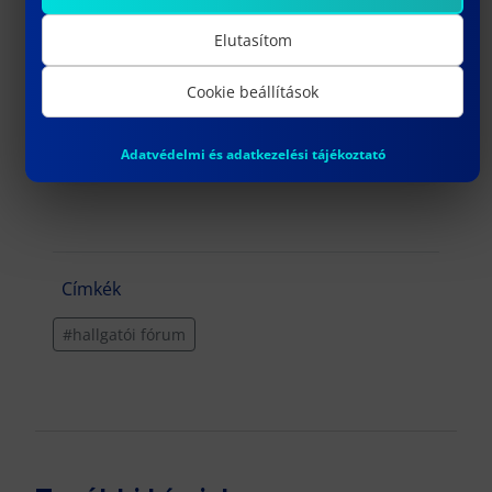
Elutasítom
Cookie beállítások
Adatvédelmi és adatkezelési tájékoztató
Címkék
#hallgatói fórum