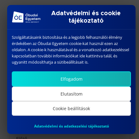
Adatvédelmi és cookie
tájékoztató
Szolgáltatásaink biztosítása és a legjobb felhasználói élmény
További híreink
érdekében az Óbudai Egyetem cookie-kat használ ezen az
oldalon. A cookie-k használatával és a vonatkozó adatkezeléssel
kapcsolatban további információkat ide kattintva talál, és
ugyanitt módosíthatja a sütibeállításait is.
Elfogadom
Elutasítom
Cookie beállítások
2026 EXCELLENCE ÓBUDA ÖSZTÖNDÍJASAI
Adatvédelmi és adatkezelési tájékoztató
július 1, 2026
Előző