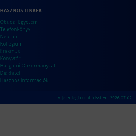
HASZNOS LINKEK
Óbudai Egyetem
Telefonkönyv
Neptun
Kollégium
Erasmus
Könyvtár
Hallgatói Önkormányzat
Diákhitel
Hasznos információk
A jelenlegi oldal frissítve: 2026.07.02.