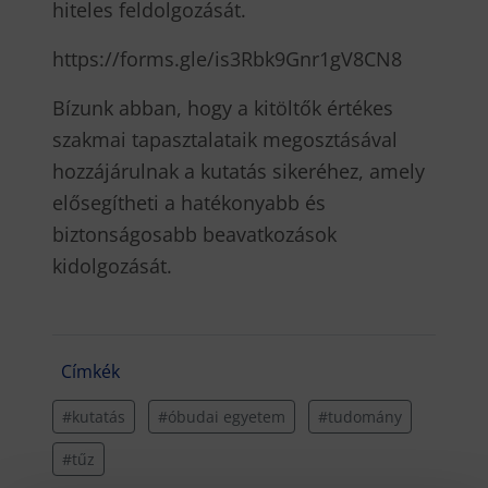
hiteles feldolgozását.
https://forms.gle/is3Rbk9Gnr1gV8CN8
Bízunk abban, hogy a kitöltők értékes
szakmai tapasztalataik megosztásával
hozzájárulnak a kutatás sikeréhez, amely
elősegítheti a hatékonyabb és
biztonságosabb beavatkozások
kidolgozását.
Címkék
#kutatás
#óbudai egyetem
#tudomány
#tűz