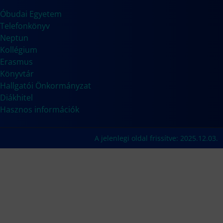
Óbudai Egyetem
Telefonkönyv
Neptun
Kollégium
Erasmus
Könyvtár
Hallgatói Önkormányzat
Diákhitel
Hasznos információk
A jelenlegi oldal frissítve: 2025.12.03.