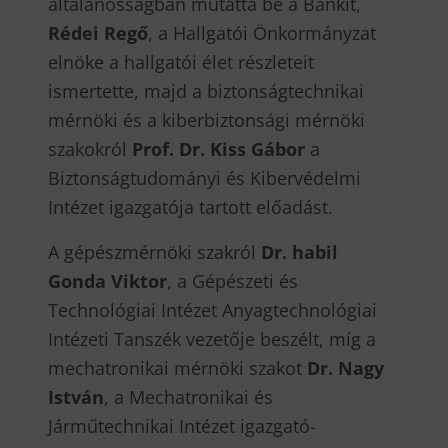
általánosságban mutatta be a Bánkit,
Rédei Regő
, a Hallgatói Önkormányzat
elnöke a hallgatói élet részleteit
ismertette, majd a biztonságtechnikai
mérnöki és a kiberbiztonsági mérnöki
szakokról
Prof. Dr. Kiss Gábor
a
Biztonságtudományi és Kibervédelmi
Intézet igazgatója tartott előadást.
A gépészmérnöki szakról
Dr. habil
Gonda Viktor
, a Gépészeti és
Technológiai Intézet Anyagtechnológiai
Intézeti Tanszék vezetője beszélt, míg a
mechatronikai mérnöki szakot
Dr. Nagy
István
, a Mechatronikai és
Járműtechnikai Intézet igazgató-