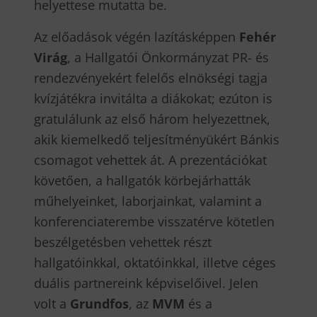
helyettese mutatta be.
Az előadások végén lazításképpen
Fehér
Virág
, a Hallgatói Önkormányzat PR- és
rendezvényekért felelős elnökségi tagja
kvízjátékra invitálta a diákokat; ezúton is
gratulálunk az első három helyezettnek,
akik kiemelkedő teljesítményükért Bánkis
csomagot vehettek át. A prezentációkat
követően, a hallgatók körbejárhatták
műhelyeinket, laborjainkat, valamint a
konferenciaterembe visszatérve kötetlen
beszélgetésben vehettek részt
hallgatóinkkal, oktatóinkkal, illetve céges
duális partnereink képviselőivel. Jelen
volt a
Grundfos
, az
MVM
és a