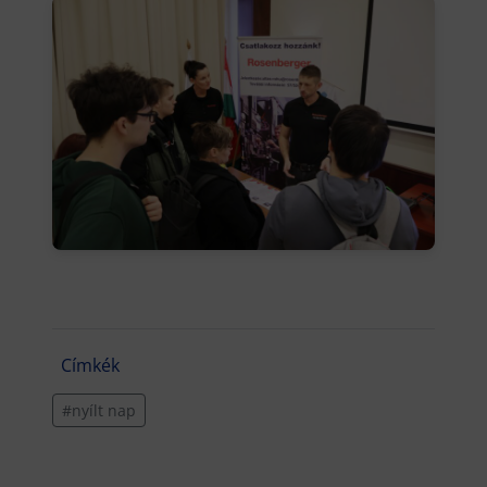
Címkék
#nyílt nap