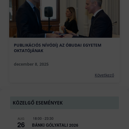
EDUCATIO KIÁLLÍTÁS 2026 | JANUÁR 8-10. KÖZÖTT
december 3, 2025
Előző
PUBLIKÁCIÓS NÍVÓDÍJ AZ ÓBUDAI EGYETEM
OKTATÓJÁNAK
december 8, 2025
Következő
KÖZELGŐ ESEMÉNYEK
18:00
-
23:30
AUG
26
BÁNKI GÓLYATALI 2026