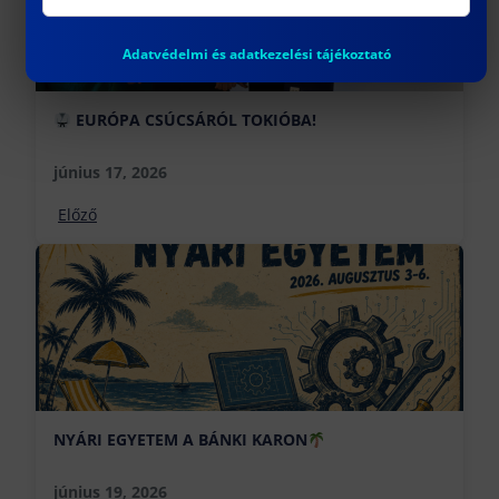
Adatvédelmi és adatkezelési tájékoztató
EURÓPA CSÚCSÁRÓL TOKIÓBA!
június 17, 2026
Előző
NYÁRI EGYETEM A BÁNKI KARON
június 19, 2026