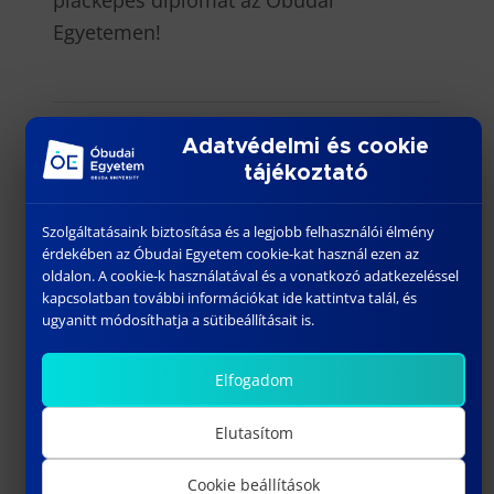
piacképes diplomát az Óbudai
Egyetemen!
Címkék
Adatvédelmi és cookie
tájékoztató
#EHS szakmérnök
#szakmérnök
Szolgáltatásaink biztosítása és a legjobb felhasználói élmény
érdekében az Óbudai Egyetem cookie-kat használ ezen az
oldalon. A cookie-k használatával és a vonatkozó adatkezeléssel
kapcsolatban további információkat ide kattintva talál, és
ugyanitt módosíthatja a sütibeállításait is.
További híreink
Elfogadom
Elutasítom
Cookie beállítások