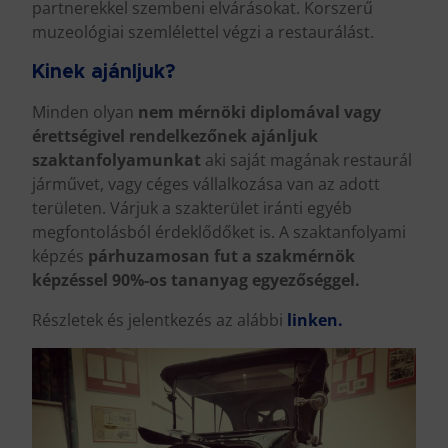
partnerekkel szembeni elvárásokat. Korszerű
muzeológiai szemlélettel végzi a restaurálást.
Kinek ajánljuk?
Minden olyan
nem mérnöki diplomával vagy
érettségivel rendelkezőnek ajánljuk
szaktanfolyamunkat
aki saját magának restaurál
járművet, vagy céges vállalkozása van az adott
területen. Várjuk a szakterület iránti egyéb
megfontolásból érdeklődőket is. A szaktanfolyami
képzés
párhuzamosan fut a szakmérnök
képzéssel 90%-os tananyag egyezőséggel.
Részletek és jelentkezés az alábbi
linken
.