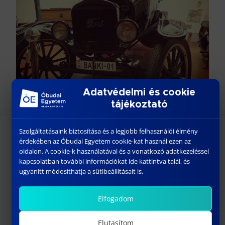
Adatvédelmi és cookie
tájékoztató
Szolgáltatásaink biztosítása és a legjobb felhasználói élmény
KÖZELGŐ ESEMÉNYEK
érdekében az Óbudai Egyetem cookie-kat használ ezen az
oldalon. A cookie-k használatával és a vonatkozó adatkezeléssel
kapcsolatban további információkat ide kattintva talál, és
18:00
-
23:30
AUG
ugyanitt módosíthatja a sütibeállításait is.
26
BÁNKI GÓLYATALI 2026
szeptember 01
-
szeptember 02
SZEPT
Elfogadom
1
Welcome Fesztivál
Elutasítom
szeptember 03
-
szeptember 06
SZEPT