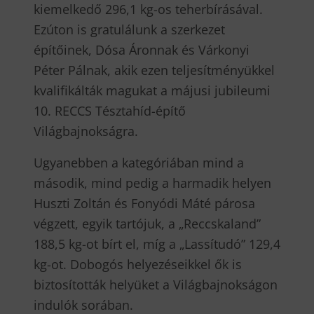
kiemelkedő 296,1 kg-os teherbírásával.
Ezúton is gratulálunk a szerkezet
építőinek, Dósa Áronnak és Várkonyi
Péter Pálnak, akik ezen teljesítményükkel
kvalifikálták magukat a májusi jubileumi
10. RECCS Tésztahíd-építő
Világbajnokságra.
Ugyanebben a kategóriában mind a
második, mind pedig a harmadik helyen
Huszti Zoltán és Fonyódi Máté párosa
végzett, egyik tartójuk, a „Reccskaland”
188,5 kg-ot bírt el, míg a „Lassítudó” 129,4
kg-ot. Dobogós helyezéseikkel ők is
biztosították helyüket a Világbajnokságon
indulók sorában.