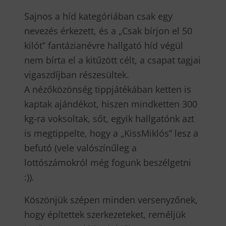
Sajnos a híd kategóriában csak egy
nevezés érkezett, és a „Csak bírjon el 50
kilót” fantázianévre hallgató híd végül
nem bírta el a kitűzött célt, a csapat tagjai
vigaszdíjban részesültek.
A nézőközönség tippjátékában ketten is
kaptak ajándékot, hiszen mindketten 300
kg-ra voksoltak, sőt, egyik hallgatónk azt
is megtippelte, hogy a „KissMiklós” lesz a
befutó (vele valószínűleg a
lottószámokról még fogunk beszélgetni
:)).
Köszönjük szépen minden versenyzőnek,
hogy építettek szerkezeteket, reméljük