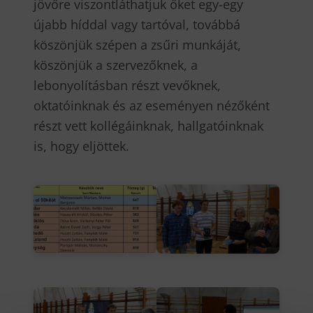
jövőre viszontláthatjuk őket egy-egy
újabb híddal vagy tartóval, továbbá
köszönjük szépen a zsűri munkáját,
köszönjük a szervezőknek, a
lebonyolításban részt vevőknek,
oktatóinknak és az eseményen nézőként
részt vett kollégáinknak, hallgatóinknak
is, hogy eljöttek.