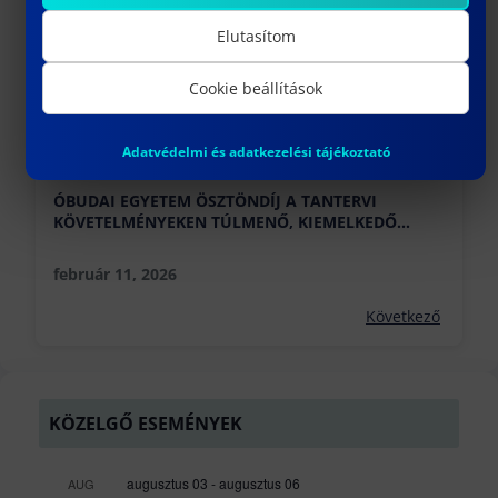
Elutasítom
Cookie beállítások
Adatvédelmi és adatkezelési tájékoztató
ÓBUDAI EGYETEM ÖSZTÖNDÍJ A TANTERVI
KÖVETELMÉNYEKEN TÚLMENŐ, KIEMELKEDŐ
SZAKMAI-, TUDOMÁNYOS-, SPORT-, KULTURÁLIS-,
ÉS KÖZÉLETI TEVÉKENYSÉGÉRT
február 11, 2026
Következő
KÖZELGŐ ESEMÉNYEK
augusztus 03
-
augusztus 06
AUG