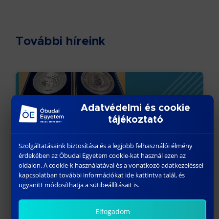
További híreink
Adatvédelmi és cookie
tájékoztató
Szolgáltatásaink biztosítása és a legjobb felhasználói élmény
érdekében az Óbudai Egyetem cookie-kat használ ezen az
A MAGYAR MÉRNÖKI KAMARA GÉPÉSZETI
oldalon. A cookie-k használatával és a vonatkozó adatkezeléssel
TAGOZATA ÜNNEPI DÍJÁTADÓ ÜLÉSE
kapcsolatban további információkat ide kattintva talál, és
ugyanitt módosíthatja a sütibeállításait is.
január 23, 2026
Előző
Elfogadom