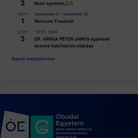
3
Nyári egyetem
szeptember 01
-
szeptember 02
SZEPT
1
Welcome Fesztivál
10:15
-
13:00
SZEPT
3
DR. VARGA PÉTER JÁNOS egyetemi
docens habilitációs eljárása
Naptár megtekintése