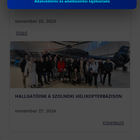
JELENTKEZZ AGILIS MŰSZAKI
Adatvédelmi és adatkezelési tájékoztató
PROJEKTMENEDZSMENT KÉPZÉSÜNKRE
KERESZTFÉLÉVBEN!
november 25, 2024
Előző
HALLGATÓINK A SZOLNOKI HELIKOPTERBÁZISON
november 27, 2024
Következő