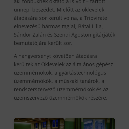
aki többüknek oktatója is volt – tartott
ünnepi beszédet. Mielőtt az oklevelek
átadására sor került volna, a Triovirate
elnevezésű hármas tagjai, Bátai Lilla,
Sándor Zalán és Szendi Ágoston gitárjáték
bemutatójára került sor.
A hangversenyt követően átadásra
kerültek az Oklevelek az általános gépész
üzemmérnökök, a gyártástechnológus
üzemmérnökök, a műszaki tanárok, a
rendszerszervező üzemmérnökök és az
üzemszervező üzemmérnökök részére.