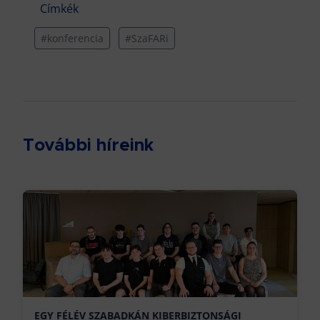
Címkék
#konferencia
#SzaFARi
További híreink
EGY FÉLÉV SZABADKÁN KIBERBIZTONSÁGI