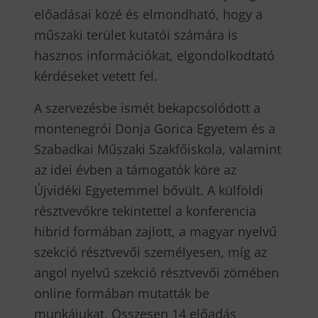
előadásai közé és elmondható, hogy a
műszaki terület kutatói számára is
hasznos információkat, elgondolkodtató
kérdéseket vetett fel.
A szervezésbe ismét bekapcsolódott a
montenegrói Donja Gorica Egyetem és a
Szabadkai Műszaki Szakfőiskola, valamint
az idei évben a támogatók köre az
Újvidéki Egyetemmel bővült. A külföldi
résztvevőkre tekintettel a konferencia
hibrid formában zajlott, a magyar nyelvű
szekció résztvevői személyesen, míg az
angol nyelvű szekció résztvevői zömében
online formában mutatták be
munkájukat. Összesen 14 előadás