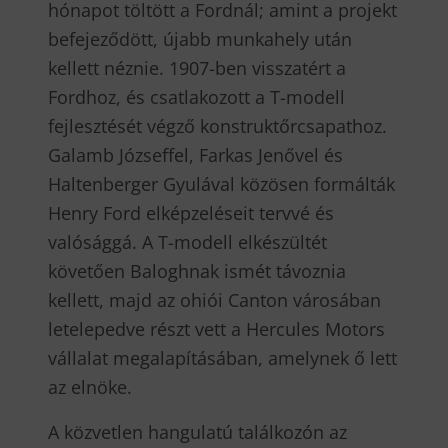
hónapot töltött a Fordnál; amint a projekt
befejeződött, újabb munkahely után
kellett néznie. 1907-ben visszatért a
Fordhoz, és csatlakozott a T-modell
fejlesztését végző konstruktőrcsapathoz.
Galamb Józseffel, Farkas Jenővel és
Haltenberger Gyulával közösen formálták
Henry Ford elképzeléseit tervvé és
valósággá. A T-modell elkészültét
követően Baloghnak ismét távoznia
kellett, majd az ohiói Canton városában
letelepedve részt vett a Hercules Motors
vállalat megalapításában, amelynek ő lett
az elnöke.
A közvetlen hangulatú találkozón az