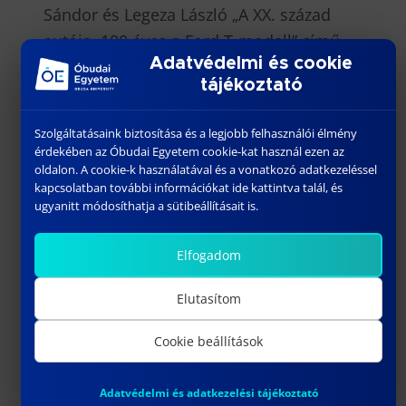
Sándor és Legeza László „A XX. század
autója. 100 éves a Ford T-modell” című
Adatvédelmi és cookie
könyvének angol nyelvű kiadásával.
tájékoztató
Szolgáltatásaink biztosítása és a legjobb felhasználói élmény
érdekében az Óbudai Egyetem cookie-kat használ ezen az
oldalon. A cookie-k használatával és a vonatkozó adatkezeléssel
kapcsolatban további információkat ide kattintva talál, és
ugyanitt módosíthatja a sütibeállításait is.
Elfogadom
Elutasítom
Cookie beállítások
Adatvédelmi és adatkezelési tájékoztató