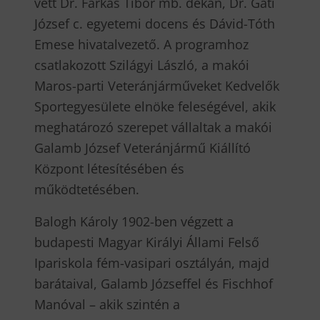
vett Dr. Farkas Tibor mb. dékán, Dr. Gáti
József c. egyetemi docens és Dávid-Tóth
Emese hivatalvezető. A programhoz
csatlakozott Szilágyi László, a makói
Maros-parti Veteránjárműveket Kedvelők
Sportegyesülete elnöke feleségével, akik
meghatározó szerepet vállaltak a makói
Galamb József Veteránjármű Kiállító
Központ létesítésében és
működtetésében.
Balogh Károly 1902-ben végzett a
budapesti Magyar Királyi Állami Felső
Ipariskola fém-vasipari osztályán, majd
barátaival, Galamb Józseffel és Fischhof
Manóval – akik szintén a