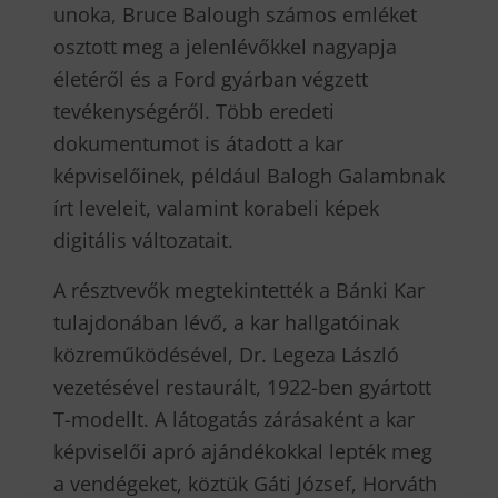
unoka, Bruce Balough számos emléket
osztott meg a jelenlévőkkel nagyapja
életéről és a Ford gyárban végzett
tevékenységéről. Több eredeti
dokumentumot is átadott a kar
képviselőinek, például Balogh Galambnak
írt leveleit, valamint korabeli képek
digitális változatait.
A résztvevők megtekintették a Bánki Kar
tulajdonában lévő, a kar hallgatóinak
közreműködésével, Dr. Legeza László
vezetésével restaurált, 1922-ben gyártott
T-modellt. A látogatás zárásaként a kar
képviselői apró ajándékokkal lepték meg
a vendégeket, köztük Gáti József, Horváth