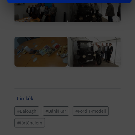
Címkék
#Balough
#BánkiKar
#Ford T-modell
#történelem