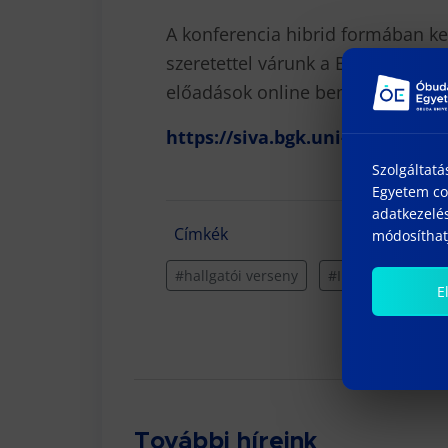
A konferencia hibrid formában k
szeretettel várunk a Bánkin szemé
előadások online bemutatására é
https://siva.bgk.uni-obuda.hu
Szolgáltatá
Egyetem coo
adatkezelés
Címkék
módosíthatj
#hallgatói verseny
#IMSµC
#konf
E
További híreink