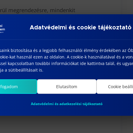
erül megrendezésre, mindenkit
lyesen, de lehetőséget biztosítunk
s meghallgatására is.
Adatvédelmi és cookie tájékoztató
/IMSmC/2025/general_information.html
saink biztosítása és a legjobb felhasználói élmény érdekében az Ó
kie-kat használ ezen az oldalon. A cookie-k használatával és a vo
sel kapcsolatban további információkat ide kattintva talál, és ugyan
a a sütibeállításait is.
erencia
lfogadom
Elutasítom
Cookie beáll
Adatvédelmi és adatkezelési tájékoztató