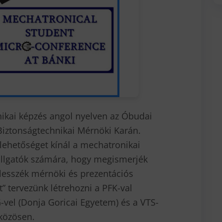
nikai képzés angol nyelven az Óbudai
iztonságtechnikai Mérnöki Karán.
lehetőséget kínál a mechatronikai
llgatók számára, hogy megismerjék
lesszék mérnöki és prezentációs
t” tervezünk létrehozni a PFK-val
-vel (Donja Goricai Egyetem) és a VTS-
közösen.