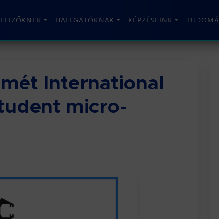
TELIZŐKNEK
HALLGATÓKNAK
KÉPZÉSEINK
TUDOMÁ
mét International
tudent micro-