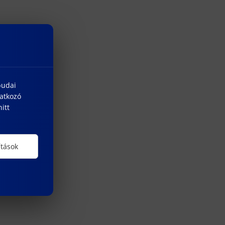
budai
natkozó
itt
ítások