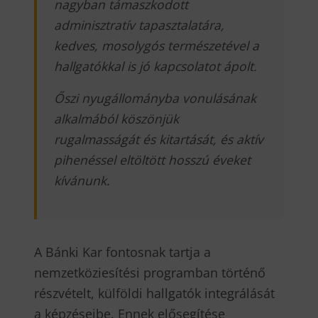
nagyban támaszkodott
adminisztratív tapasztalatára,
kedves, mosolygós természetével a
hallgatókkal is jó kapcsolatot ápolt.
Őszi nyugállományba vonulásának
alkalmából köszönjük
rugalmasságát és kitartását, és aktív
pihenéssel eltöltött hosszú éveket
kívánunk.
A Bánki Kar fontosnak tartja a
nemzetköziesítési programban történő
részvételt, külföldi hallgatók integrálását
a képzéseibe. Ennek elősegítése