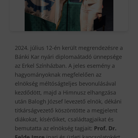
2024. július 12-én került megrendezésre a
Bánki Kar nyári diplomaátadó ünnepsége
az Erkel Színházban. A jeles esemény a
hagyományoknak megfelelően az
elnökség méltóságteljes bevonulásával
kezdődött, majd a Himnusz elhangzása
után Balogh József levezető elnök, dékáni
titkárságvezető köszöntötte a megjelent
diákokat, kísérőiket, családtagjaikat és
bemutatta az elnökség tagjait:
Prof. Dr.
Felde Imre
ipari és üzleti kapcsolatokért