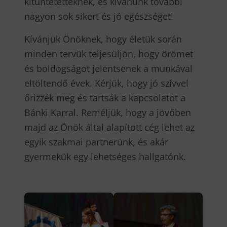
kitüntetetteknek, és kívánunk további
nagyon sok sikert és jó egészséget!
Kívánjuk Önöknek, hogy életük során
minden tervük teljesüljön, hogy örömet
és boldogságot jelentsenek a munkával
eltöltendő évek. Kérjük, hogy jó szívvel
őrizzék meg és tartsák a kapcsolatot a
Bánki Karral. Reméljük, hogy a jövőben
majd az Önök által alapított cég lehet az
egyik szakmai partnerünk, és akár
gyermekük egy lehetséges hallgatónk.