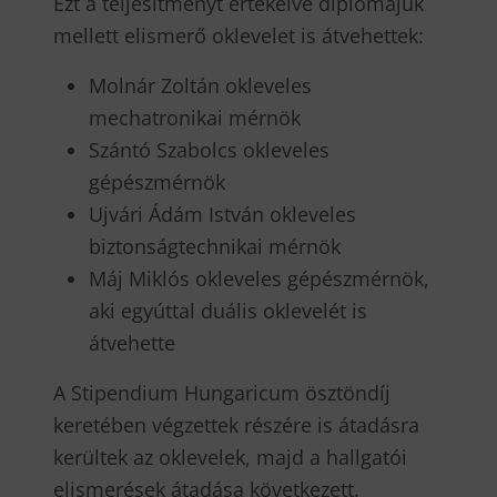
Ezt a teljesítményt értékelve diplomájuk
mellett elismerő oklevelet is átvehettek:
Molnár Zoltán okleveles
mechatronikai mérnök
Szántó Szabolcs okleveles
gépészmérnök
Ujvári Ádám István okleveles
biztonságtechnikai mérnök
Máj Miklós okleveles gépészmérnök,
aki egyúttal duális oklevelét is
átvehette
A Stipendium Hungaricum ösztöndíj
keretében végzettek részére is átadásra
kerültek az oklevelek, majd a hallgatói
elismerések átadása következett.