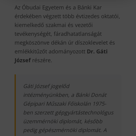
Az Óbudai Egyetem és a Bánki Kar
érdekében végzett több évtizedes oktatói,
kiemelkedő szakmai és vezetői
tevékenységét, fáradhatatlanságát
megköszönve dékán úr díszoklevelet és
emlékkitűzőt adományozott
Dr. Gáti
József
részére.
Gáti József jogelőd
intézményünkben, a Bánki Donát
Gépipari Műszaki Főiskolán 1975-
ben szerzett gépgyártástechnológus
üzemmérnöki diplomát, később
pedig gépészmérnöki diplomát. A