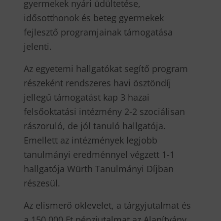
gyermekek nyári üdültetése,
idősotthonok és beteg gyermekek
fejlesztő programjainak támogatása
jelenti.
Az egyetemi hallgatókat segítő program
részeként rendszeres havi ösztöndíj
jellegű támogatást kap 3 hazai
felsőoktatási intézmény 2-2 szociálisan
rászoruló, de jól tanuló hallgatója.
Emellett az intézmények legjobb
tanulmányi eredménnyel végzett 1-1
hallgatója Würth Tanulmányi Díjban
részesül.
Az elismerő oklevelet, a tárgyjutalmat és
a 150.000 Ft pénzjutalmat az Alapítvány