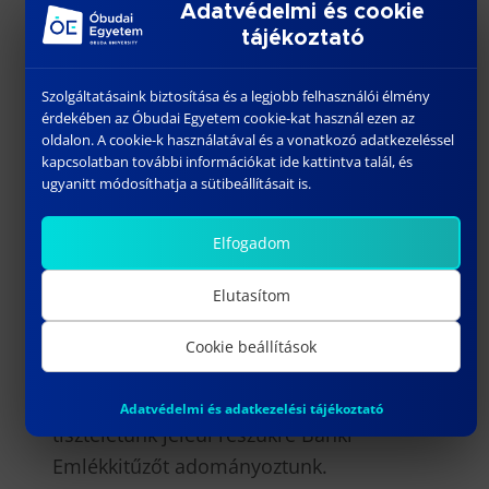
szeretnénk nagyrabecsülésünket kifejezni
Adatvédelmi és cookie
azon munkatársak részére, akik szakmai
tájékoztató
előmenetelükkel, illetve a kar érdekében
Szolgáltatásaink biztosítása és a legjobb felhasználói élmény
végzett munkájukkal növelik a Bánki Kar
érdekében az Óbudai Egyetem cookie-kat használ ezen az
hírnevét.
oldalon. A cookie-k használatával és a vonatkozó adatkezeléssel
kapcsolatban további információkat ide kattintva talál, és
A jogelőd intézmények sikeres
ugyanitt módosíthatja a sütibeállításait is.
működéséért, a Bánki Kar hírnevének
öregbítéséért, jelenlegi sikereinek
Elfogadom
megalapozásában végzett munkájukért a
Elutasítom
Kar dékánja köszönetét fejezte ki
Dr.
Palásti Kovács Béla és Dr. Horváth
Cookie beállítások
Sándor
egykori kari vezetőinek,
dékánjainak. Nagyrabecsülésünk és
Adatvédelmi és adatkezelési tájékoztató
tiszteletünk jeléül részükre Bánki
Emlékkitűzőt adományoztunk.