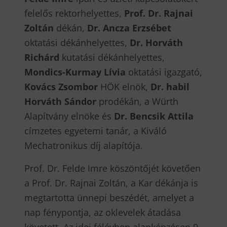
felelős rektorhelyettes,
Prof. Dr. Rajnai
Zoltán
dékán,
Dr. Ancza Erzsébet
oktatási dékánhelyettes,
Dr. Horváth
Richárd
kutatási dékánhelyettes,
Mondics-Kurmay Lívia
oktatási igazgató,
Kovács Zsombor
HÖK elnök,
Dr. habil
Horváth Sándor
prodékán, a Würth
Alapítvány elnöke és
Dr. Bencsik Attila
címzetes egyetemi tanár, a Kiváló
Mechatronikus díj alapítója.
Prof. Dr. Felde Imre köszöntőjét követően
a Prof. Dr. Rajnai Zoltán, a Kar dékánja is
megtartotta ünnepi beszédét, amelyet a
nap fénypontja, az oklevelek átadása
követett. Az idei félévben alapképzésen 9