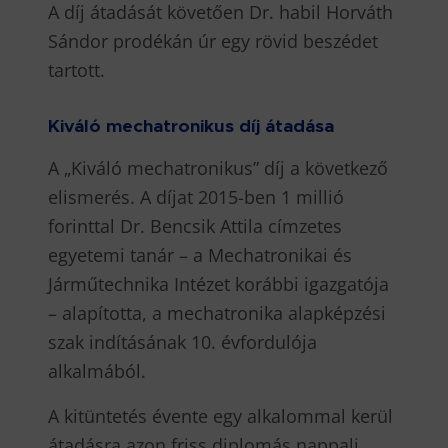
A díj átadását követően Dr. habil Horváth
Sándor prodékán úr egy rövid beszédet
tartott.
Kiváló mechatronikus díj átadása
A „Kiváló mechatronikus” díj a következő
elismerés. A díjat 2015-ben 1 millió
forinttal Dr. Bencsik Attila címzetes
egyetemi tanár – a Mechatronikai és
Járműtechnika Intézet korábbi igazgatója
– alapította, a mechatronika alapképzési
szak indításának 10. évfordulója
alkalmából.
A kitüntetés évente egy alkalommal kerül
átadásra azon friss diplomás nappali