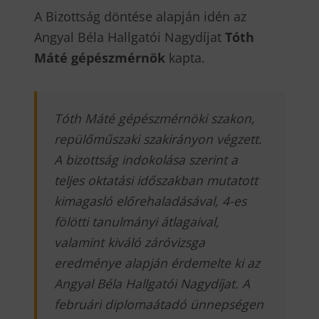
A Bizottság döntése alapján idén az
Angyal Béla Hallgatói Nagydíjat
Tóth
Máté gépészmérnök
kapta.
Tóth Máté gépészmérnöki szakon,
repülőműszaki szakirányon végzett.
A bizottság indokolása szerint a
teljes oktatási időszakban mutatott
kimagasló előrehaladásával, 4-es
fölötti tanulmányi átlagaival,
valamint kiváló záróvizsga
eredménye alapján érdemelte ki az
Angyal Béla Hallgatói Nagydíjat. A
februári diplomaátadó ünnepségen