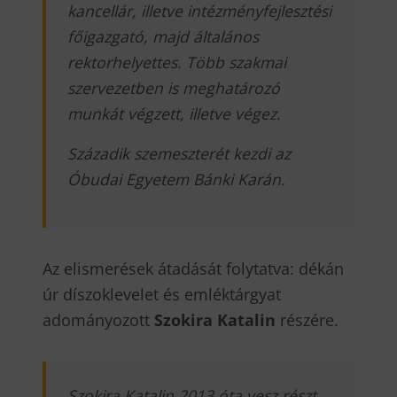
kancellár, illetve intézményfejlesztési
főigazgató, majd általános
rektorhelyettes. Több szakmai
szervezetben is meghatározó
munkát végzett, illetve végez.
Századik szemeszterét kezdi az
Óbudai Egyetem Bánki Karán.
Az elismerések átadását folytatva: dékán
úr díszoklevelet és emléktárgyat
adományozott
Szokira Katalin
részére.
Szokira Katalin 2013 óta vesz részt