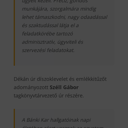
ügyeit kezeli. Precíz, gondos
munkájára, szorgalmára mindig
lehet támaszkodni, nagy odaadással
és szaktudással látja el a
feladatkörébe tartozó
adminisztratív, ügyviteli és
szervezési feladatokat.
Dékán úr díszoklevelet és emlékkitűzőt
adományozott
Széll Gábor
tagkönyvtárvezető úr részére.
A Bánki Kar hallgatóinak napi
életében részt vesznek az egyetem