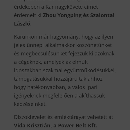
érdekében a Kar nagykövete címet
érdemelt ki
Zhou Yongping és Szalontai
László
.
Karunkon már hagyomány, hogy az ilyen
jeles ünnepi alkalmakkor köszönetünket
és megbecsülésünket fejezzük ki azoknak
a cégeknek, amelyek az elmúlt
időszakban szakmai együttműködésükkel,
támogatásukkal hozzájárultak ahhoz,
hogy hatékonyabban, a valós ipari
igényeknek megfelelően alakíthassuk
képzéseinket.
Díszoklevelet és emléktárgyat vehetett át
Vida Krisztián, a Power Belt Kft.