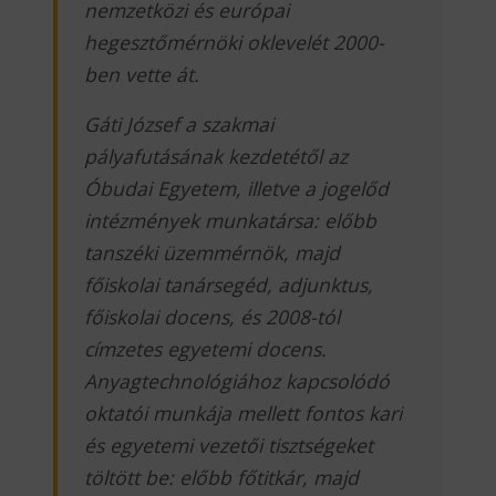
nemzetközi és európai
hegesztőmérnöki oklevelét 2000-
ben vette át.
Gáti József a szakmai
pályafutásának kezdetétől az
Óbudai Egyetem, illetve a jogelőd
intézmények munkatársa: előbb
tanszéki üzemmérnök, majd
főiskolai tanársegéd, adjunktus,
főiskolai docens, és 2008-tól
címzetes egyetemi docens.
Anyagtechnológiához kapcsolódó
oktatói munkája mellett fontos kari
és egyetemi vezetői tisztségeket
töltött be: előbb főtitkár, majd