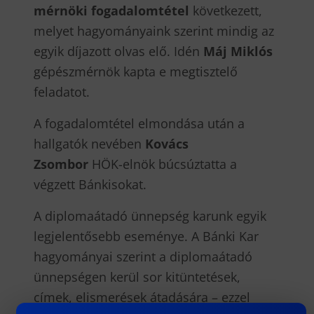
mérnöki fogadalomtétel
következett,
melyet hagyományaink szerint mindig az
egyik díjazott olvas elő. Idén
Máj Miklós
gépészmérnök kapta e megtisztelő
feladatot.
A fogadalomtétel elmondása után a
hallgatók nevében
Kovács
Zsombor
HÖK-elnök búcsúztatta a
végzett Bánkisokat.
A diplomaátadó ünnepség karunk egyik
legjelentősebb eseménye. A Bánki Kar
hagyományai szerint a diplomaátadó
ünnepségen kerül sor kitüntetések,
címek, elismerések átadására – ezzel