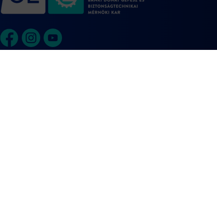
DÉKÁNI HIVATAL
Cím: 1088 Budapest, József körút 6.
Postacím: 1428 Budapest, Pf.:31
Telefon: +36-1-666-7102
TANULMÁNYI IRODA
Cím: 1088 Budapest, József körút 6. | J.52-J.53 irodák
Telefon: +36-30-312-6058
HASZNOS LINKEK