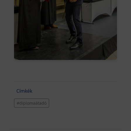
Címkék
#diplomaátadó