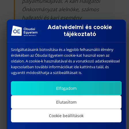
pályamunkájával. A kari Hallgatói
Önkormányzat alelnöke, számos
hallgatói és kari esemény
szervezésében segédkezett. A
Adatvédelmi és cookie
Mechatronikai és Járműtechnikai
tájékoztató
Intézetben demonstrátorként, majd
Szolgáltatásaink biztosítása és a legjobb felhasználói élmény
hallgatói szerződéssel segít az
érdekében az Óbudai Egyetem cookie-kat használ ezen az
oktatásban is.
oldalon. A cookie-k használatával és a vonatkozó adatkezeléssel
kapcsolatban további információkat ide kattintva talál, és
ugyanitt módosíthatja a sütibeállításait is.
Dr. habil Farkas Tibor dékán elismerő
Elfogadom
oklevelet adományozott a következő
Elutasítom
oktatóknak és munkatársaknak: Prof.
Dr. Zachár András
nak az energetikai
Cookie beállítások
mérnöki szak kapcsán kifejtett eddigi