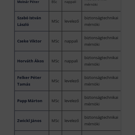
Molnár Péter
BSc
nappali
mérnöki
Szabó István
biztonságtechnikai
MSc
levelező
László
mérnöki
biztonságtechnikai
Cseke Viktor
MSc
nappali
mérnöki
biztonságtechnikai
Horváth Ákos
MSc
nappali
mérnöki
Felker Péter
biztonságtechnikai
MSc
levelező
Tamás
mérnöki
biztonságtechnikai
Papp Márton
MSc
levelező
mérnöki
biztonságtechnikai
Zwickl János
MSc
levelező
mérnöki