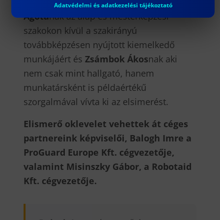
munkája elismeréseként,
Dr. Mohai
Adatvédelmi és adatkezelési tájékoztató
Ágotá
nak az alap és mesterképzési
szakokon kívül a szakirányú
továbbképzésen nyújtott kiemelkedő
munkájáért és
Zsámbok Ákos
nak aki
nem csak mint hallgató, hanem
munkatársként is példaértékű
szorgalmával vívta ki az elsimerést.
Elismerő oklevelet vehettek át céges
partnereink képviselői, Balogh Imre a
ProGuard Europe Kft. cégvezetője,
valamint Misinszky Gábor, a Robotaid
Kft. cégvezetője.