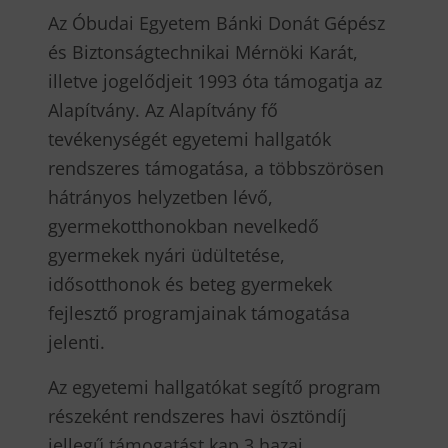
Az Óbudai Egyetem Bánki Donát Gépész
és Biztonságtechnikai Mérnöki Karát,
illetve jogelődjeit 1993 óta támogatja az
Alapítvány. Az Alapítvány fő
tevékenységét egyetemi hallgatók
rendszeres támogatása, a többszörösen
hátrányos helyzetben lévő,
gyermekotthonokban nevelkedő
gyermekek nyári üdültetése,
idősotthonok és beteg gyermekek
fejlesztő programjainak támogatása
jelenti.
Az egyetemi hallgatókat segítő program
részeként rendszeres havi ösztöndíj
jellegű támogatást kap 3 hazai