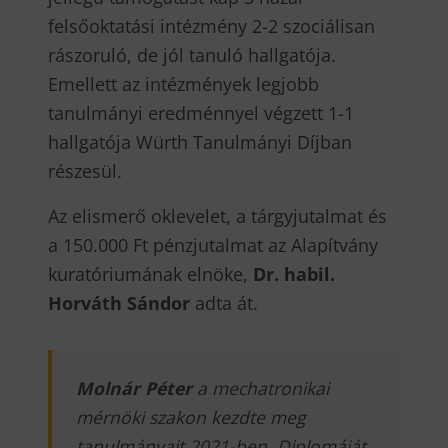
felsőoktatási intézmény 2-2 szociálisan
rászoruló, de jól tanuló hallgatója.
Emellett az intézmények legjobb
tanulmányi eredménnyel végzett 1-1
hallgatója Würth Tanulmányi Díjban
részesül.
Az elismerő oklevelet, a tárgyjutalmat és
a 150.000 Ft pénzjutalmat az Alapítvány
kuratóriumának elnöke,
Dr. habil.
Horváth Sándor
adta át.
Molnár Péter
a mechatronikai
mérnöki szakon kezdte meg
tanulmányait 2021-ben. Diplomáját