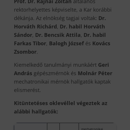
Prof. Dr. Rajnai Zoltán
általános
rektorhelyettes képviselte, a Kar korábbi
dékánja. Az elnökség tagjai voltak:
Dr.
Horváth Richárd
,
Dr. habil Horváth
Sándor
,
Dr. Bencsik Attila
,
Dr. habil
Farkas Tibor
,
Balogh József
és
Kovács
Zsombor
.
Kiemelkedő tanulmányi munkáért
Geri
András
gépészmérnök és
Molnár Péter
mechatronikai mérnök hallgatók kaptak
elismerést.
Kitüntetéses oklevéllel végeztek az
alábbi hallgatók:
mechatronikai