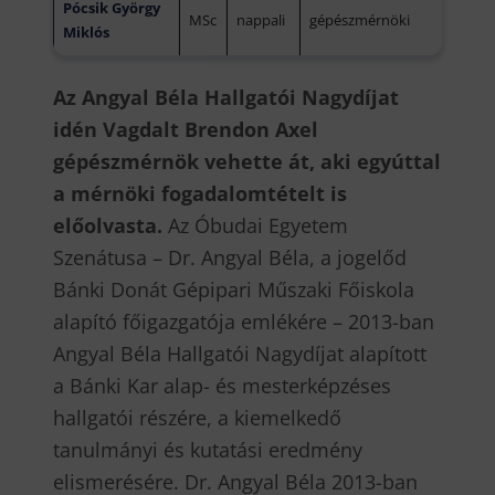
Pócsik György
MSc
nappali
gépészmérnöki
Miklós
Az Angyal Béla Hallgatói Nagydíjat
idén Vagdalt Brendon Axel
gépészmérnök vehette át, aki egyúttal
a mérnöki fogadalomtételt is
előolvasta.
Az Óbudai Egyetem
Szenátusa – Dr. Angyal Béla, a jogelőd
Bánki Donát Gépipari Műszaki Főiskola
alapító főigazgatója emlékére – 2013-ban
Angyal Béla Hallgatói Nagydíjat alapított
a Bánki Kar alap- és mesterképzéses
hallgatói részére, a kiemelkedő
tanulmányi és kutatási eredmény
elismerésére. Dr. Angyal Béla 2013-ban