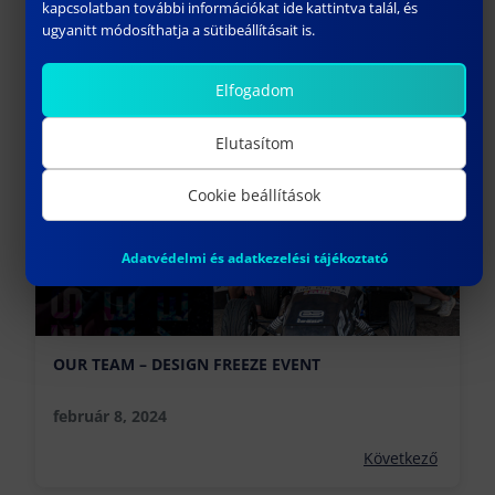
kapcsolatban további információkat ide kattintva talál, és
JELENTKEZZ PLC RENDSZERÜZEMELTETŐ HALADÓ
ugyanitt módosíthatja a sütibeállításait is.
TANFOLYAMUNKRA!
Elfogadom
január 30, 2024
Előző
Elutasítom
Cookie beállítások
Adatvédelmi és adatkezelési tájékoztató
OUR TEAM – DESIGN FREEZE EVENT
február 8, 2024
Következő