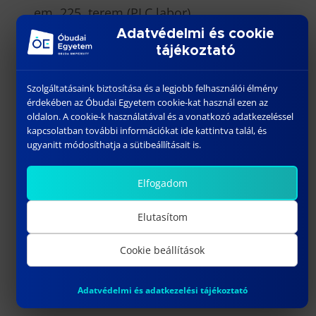
em. 225. terem (PLC labor)
Adatvédelmi és cookie
Részvételi díj:
196.000 Ft
tájékoztató
Kapcsolattartó:
Szolgáltatásaink biztosítása és a legjobb felhasználói élmény
érdekében az Óbudai Egyetem cookie-kat használ ezen az
Czigány Gabriella,
oldalon. A cookie-k használatával és a vonatkozó adatkezeléssel
czigany.gabriella@bgk.uni-obuda.hu (+36-
kapcsolatban további információkat ide kattintva talál, és
ugyanitt módosíthatja a sütibeállításait is.
1-666-5390)
Elfogadom
Címkék
Elutasítom
#PLC
#plc haladó anfolyam
Cookie beállítások
#PLC szakmérnök
Adatvédelmi és adatkezelési tájékoztató