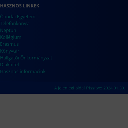
HASZNOS LINKEK
Óbudai Egyetem
Telefonkönyv
Neptun
Kollégium
Erasmus
Könyvtár
Hallgatói Önkormányzat
Diákhitel
Hasznos információk
A jelenlegi oldal frissítve: 2024.01.30.