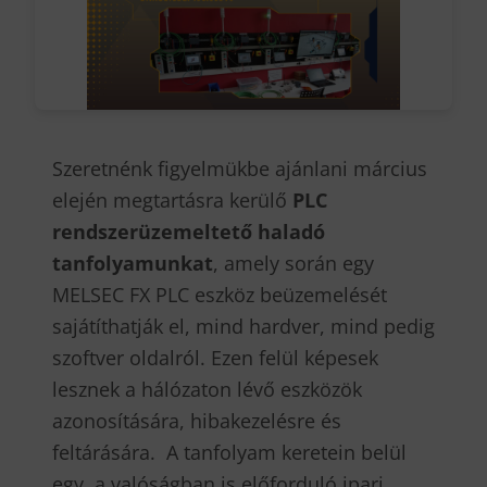
Szeretnénk figyelmükbe ajánlani március
elején megtartásra kerülő
PLC
rendszerüzemeltető haladó
tanfolyamunkat
, amely során egy
MELSEC FX PLC eszköz beüzemelését
sajátíthatják el, mind hardver, mind pedig
szoftver oldalról. Ezen felül képesek
lesznek a hálózaton lévő eszközök
azonosítására, hibakezelésre és
feltárására. A tanfolyam keretein belül
egy, a valóságban is előforduló ipari