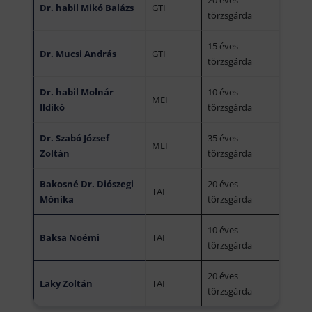
Dr. habil Mikó Balázs
GTI
törzsgárda
15 éves
Dr. Mucsi András
GTI
törzsgárda
Dr. habil Molnár
10 éves
MEI
Ildikó
törzsgárda
Dr. Szabó József
35 éves
MEI
Zoltán
törzsgárda
Bakosné Dr. Diószegi
20 éves
TAI
Mónika
törzsgárda
10 éves
Baksa Noémi
TAI
törzsgárda
20 éves
Laky Zoltán
TAI
törzsgárda