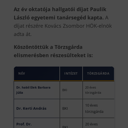
Az év oktatója hallgatói díjat Paulik
László egyetemi tanársegéd kapta.
A
díjat részére Kovács Zsombor HÖK-elnök
adta át.
Köszöntöttük a Törzsgárda
elismerésben részesülteket is:
NÉV
INTÉZET
TÖRZSGÁRDA
Dr. habil Elek Barbara
20 éves
BKI
Júlia
törzsgárda
10 éves
Dr. Kerti András
BKI
törzsgárda
Prof. Dr.
20 éves
BKI