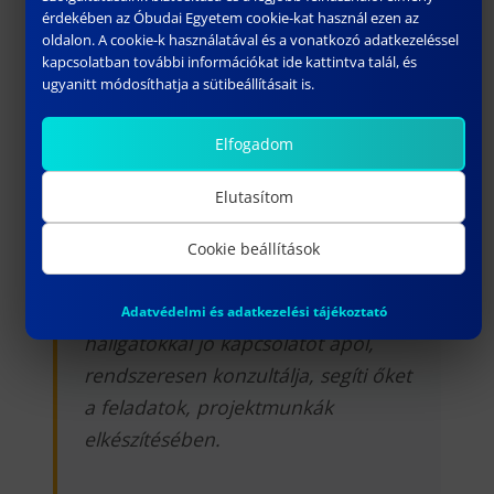
érdekében az Óbudai Egyetem cookie-kat használ ezen az
ennek köszönhetően az egyik
oldalon. A cookie-k használatával és a vonatkozó adatkezeléssel
legjobban működő – elsősorban a
kapcsolatban további információkat ide kattintva talál, és
gyakorlati tanórák megvalósítására
ugyanitt módosíthatja a sütibeállításait is.
alkalmas – labort működtet.
Elfogadom
Nyugodt természetével,
segítőkészségével és szakmai
Elutasítom
felkészültségével nagyban
hozzájárul a számítógépes tervező
Cookie beállítások
és prototípus labor fejlesztéséhez és
hatékony működtetéséhez
.
A
Adatvédelmi és adatkezelési tájékoztató
hallgatókkal jó kapcsolatot ápol,
rendszeresen konzultálja, segíti őket
a feladatok, projektmunkák
elkészítésében.