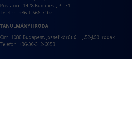
Postacím: 1428 Budapest, Pf.:31
Telefon: +36-1-666-7102
TANULMÁNYI IRODA
Cím: 1088 Budapest, József körút 6. | J.52-J.53 irodák
Telefon: +36-30-312-6058
HASZNOS LINKEK
Óbudai Egyetem
Telefonkönyv
Neptun
Kollégium
Erasmus
Könyvtár
Hallgatói Önkormányzat
Diákhitel