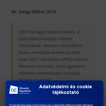
Dr. Varga Bálint (GTI)
2008 óta tagja Intézetünknek, a
Gyártástechnológiai Intézeti
Tanszéknek. Intézeti mérnökként,
illetve mérnöktanárként kezdett,
majd 2023. júliusában (PhD) doktori
fokozatot szerzett, azóta egyetemi
adjunktus beosztásban folytatja
oktatói munkáját.
Adatvédelmi és cookie
A 136-os CAD-CAM labor felelőse,
tájékoztató
szakmai tudásával a laboreszközök
folyamatos fejlesztésén dolgozik,
Szolgáltatásaink biztosítása és a legjobb felhasználói élmény