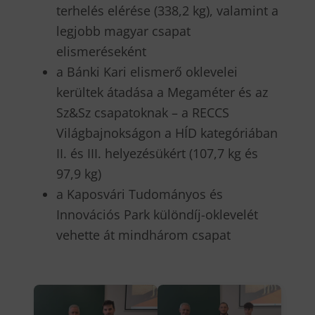
terhelés elérése (338,2 kg), valamint a
legjobb magyar csapat
elismeréseként
a Bánki Kari elismerő oklevelei
kerültek átadása a Megaméter és az
Sz&Sz csapatoknak – a RECCS
Világbajnokságon a HÍD kategóriában
II. és III. helyezésükért (107,7 kg és
97,9 kg)
a Kaposvári Tudományos és
Innovációs Park különdíj-oklevelét
vehette át mindhárom csapat