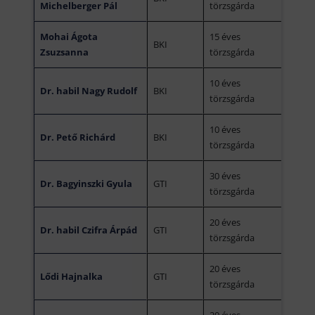
Michelberger Pál
törzsgárda
Mohai Ágota
15 éves
BKI
Zsuzsanna
törzsgárda
10 éves
Dr. habil Nagy Rudolf
BKI
törzsgárda
10 éves
Dr. Pető Richárd
BKI
törzsgárda
30 éves
Dr. Bagyinszki Gyula
GTI
törzsgárda
20 éves
Dr. habil Czifra Árpád
GTI
törzsgárda
20 éves
Lődi Hajnalka
GTI
törzsgárda
20 éves