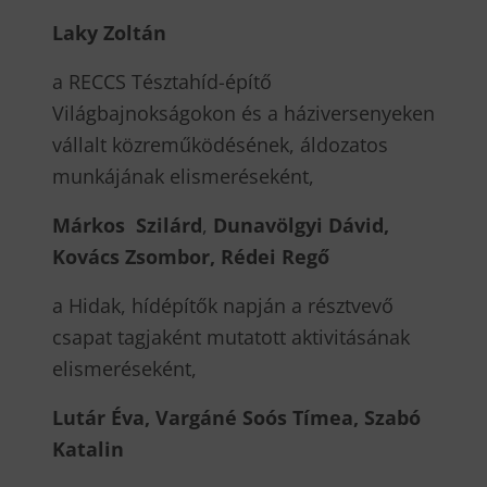
Laky Zoltán
a RECCS Tésztahíd-építő
Világbajnokságokon és a háziversenyeken
vállalt közreműködésének, áldozatos
munkájának elismeréseként,
Márkos Szilárd
,
Dunavölgyi Dávid,
Kovács Zsombor, Rédei Regő
a Hidak, hídépítők napján a résztvevő
csapat tagjaként mutatott aktivitásának
elismeréseként,
Lutár Éva, Vargáné Soós Tímea, Szabó
Katalin