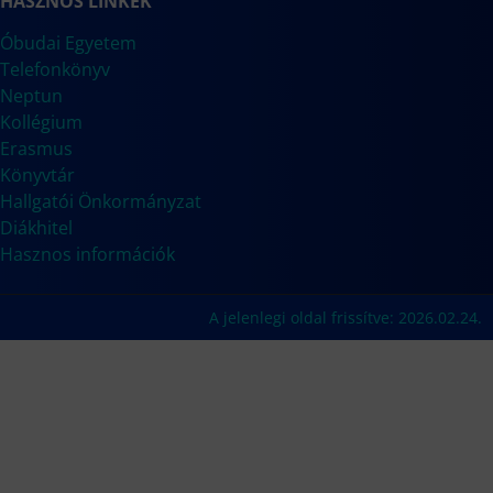
HASZNOS LINKEK
Óbudai Egyetem
Telefonkönyv
Neptun
Kollégium
Erasmus
Könyvtár
Hallgatói Önkormányzat
Diákhitel
Hasznos információk
A jelenlegi oldal frissítve: 2026.02.24.