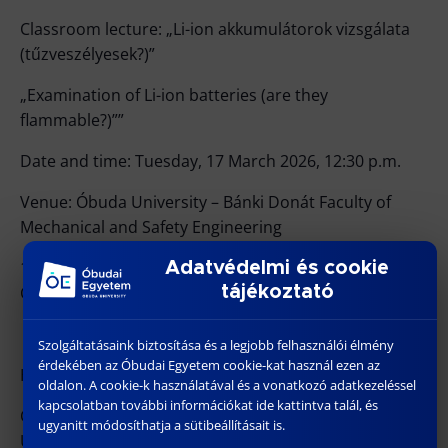
Classroom lecture: „Li-ion akkumulátorok vizsgálata
(tűzveszélyesek?)”
„Examination of Li-ion batteries (are they
flammable?)””
Date and time: Tuesday, 17 March 2026, 12:30 p.m.
Venue: Óbuda University – Bánki Donát Faculty of
Mechanical and Safety Engineering
1088 Budapest, József körút 6. – 2nd floor, –
Adatvédelmi és cookie
Conference Hall (J200)
tájékoztató
Szolgáltatásaink biztosítása és a legjobb felhasználói élmény
érdekében az Óbudai Egyetem cookie-kat használ ezen az
Habilitation Evaluation Committee:
oldalon. A cookie-k használatával és a vonatkozó adatkezeléssel
kapcsolatban további információkat ide kattintva talál, és
Chair: Prof. Dr. Zoltán RAJNAI, Full Professor, Óbuda
ugyanitt módosíthatja a sütibeállításait is.
University Secretary: Dr. habil. Ildikó MOLNÁR,