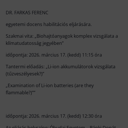
DR. FARKAS FERENC
egyetemi docens habilitációs eljárására.
Szakmai vita: „Biohajtóanyagok komplex vizsgálata a
klímatudatosság jegyében”
időpontja: 2026. március 17. (kedd) 11:15 óra
Tantermi előadás: „Li-ion akkumulátorok vizsgálata
(tűzveszélyesek?)”
„Examination of Li-ion batteries (are they
flammable?)””
időpontja: 2026. március 17. (kedd) 12:30 óra
Az eljárás helyszíne: Óbudai Egyetem – Bánki Donát