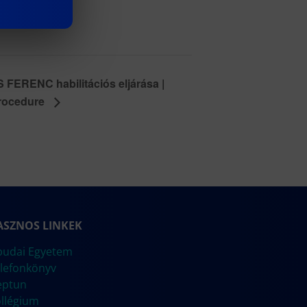
FERENC habilitációs eljárása |
Procedure
ASZNOS LINKEK
udai Egyetem
lefonkönyv
eptun
llégium