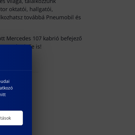
s világa, találkozzunk
r oktatói, hallgatói,
álkozhatsz továbbá Pneumobil és
apott Mercedes 107 kabrió befejező
rts velünk Te is!
budai
natkozó
itt
ítások