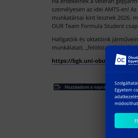
Ha érdekelnek a veterán gépjármű
személyesen az idei AMTS-en! Az 
munkatársai kint lesznek 2026. m
OUR Team Formula Student csapat
Hallgatóik és oktatóink járművein 
munkálatait, „felöltöztetését” fo
https://bgk.uni-obuda.hu/vete
Szolgáltatá
Hozzáadom a naptáramhoz
R
Egyetem coo
Ke
adatkezelés
má
módosíthatj
Vé
má
E