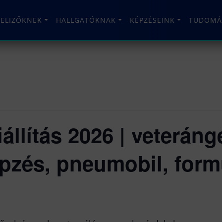
TELIZŐKNEK
HALLGATÓKNAK
KÉPZÉSEINK
TUDOMÁ
llítás 2026 | veterán
épzés, pneumobil, form