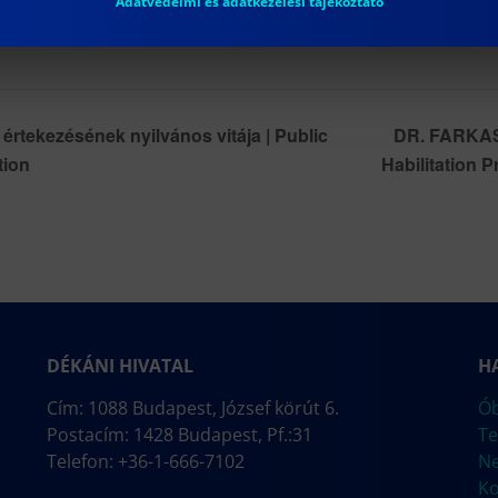
Adatvédelmi és adatkezelési tájékoztató
tekezésének nyilvános vitája | Public
DR. FARKAS 
tion
Habilitation 
DÉKÁNI HIVATAL
H
Cím: 1088 Budapest, József körút 6.
Ób
Postacím: 1428 Budapest, Pf.:31
Te
Telefon: +36-1-666-7102
N
Ko