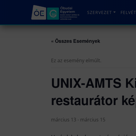
SZERVEZET
FELVÉ
« Összes Események
Ez az esemény elmúlt.
UNIX-AMTS Kiá
restaurátor k
március 13
-
március 15