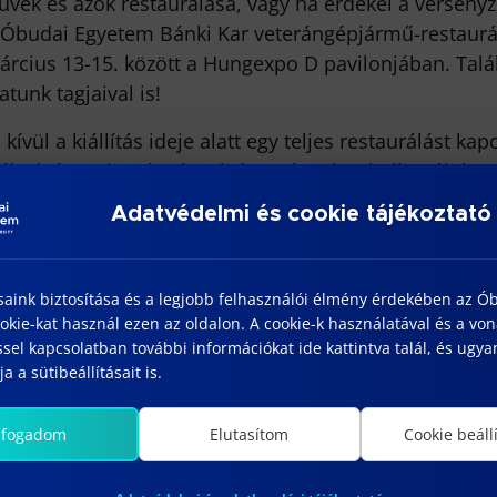
vek és azok restaurálása, vagy ha érdekel a versenyzé
Óbudai Egyetem Bánki Kar veterángépjármű-restauráto
árcius 13-15. között a Hungexpo D pavilonjában. Tal
unk tagjaival is!
kívül a kiállítás ideje alatt egy teljes restaurálást k
gják elvégezni szakmérnök és szakember hallgatóink. Ta
Adatvédelmi és cookie tájékoztató
ran/
saink biztosítása és a legjobb felhasználói élmény érdekében az Ó
ÉSZLETEK
HELYSZÍN
kie-kat használ ezen az oldalon. A cookie-k használatával és a vo
Hungexpo 1101 Albertirsai
zdés:
sel kapcsolatban további információkat ide kattintva talál, és ugyan
út 10.
rcius 13
a a sütibeállításait is.
Albertirsai út 10.
ge:
Budapest
,
1101
rcius 15
lfogadom
Elutasítom
Cookie beáll
Magyarország
+ Google
Térkép