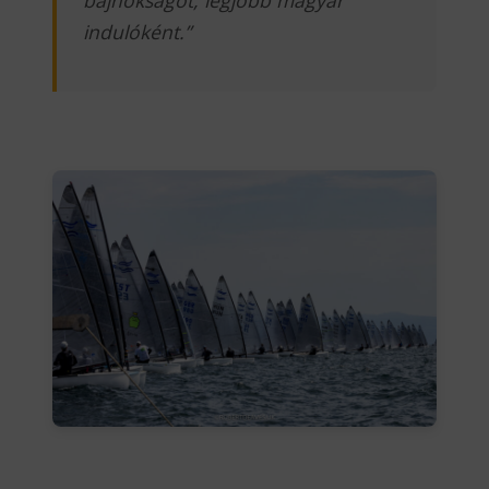
bajnokságot, legjobb magyar
indulóként.”