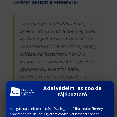
Hogyan készült a versenyre?
„A versenyre a téli időszakban,
amikor itthon nincs lehetőség a téli
körülmények miatt edzeni a vízen,
szárazföldi erőnléti és állóképességi
edzésekkel készültem, heti 5-6
konditermi edzés és típus specifikus
gyakorlatok, valamint futás,
kerékpározás, evezőgépezés. A
mozgás mellett az étrendre és a
Adatvédelmi és cookie
táplálkozásra is nagy hangsúlyt
tájékoztató
fektettem. Márciustól kezdve pedig
a Balatonon készültem az
Szolgáltatásaink biztosítása és a legjobb felhasználói élmény
edzőpartnereimmel.”
érdekében az Óbudai Egyetem cookie-kat használ ezen az