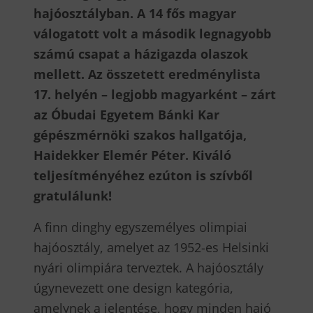
hajóosztályban. A 14 fős magyar
válogatott volt a második legnagyobb
számú csapat a házigazda olaszok
mellett. Az összetett eredménylista
17. helyén – legjobb magyarként – zárt
az Óbudai Egyetem Bánki Kar
gépészmérnöki szakos hallgatója,
Haidekker Elemér Péter. Kiváló
teljesítményéhez ezúton is szívből
gratulálunk!
A finn dinghy egyszemélyes olimpiai
hajóosztály, amelyet az 1952-es Helsinki
nyári olimpiára terveztek. A hajóosztály
úgynevezett one design kategória,
amelynek a jelentése, hogy minden hajó