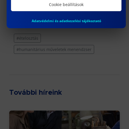
Cookie beállítások
Adatvédelmi és adatkezelési tájékoztató
Címkék
#ételosztás
#humanitárius műveletek menendzser
További híreink