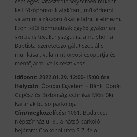
esetleges katasztrófahelyzetben miként
kell főzőpontot kialakítani, működtetni,
valamint a rászorulókat ellátni, élelmezni.
Ezen felül bemutatnak egyéb gyakorlati
szociális tevékenységet is, amelyben a
Baptista Szeretetszolgálat szociális
munkásai, valamint orvosi csoportja és
mentőjárműve is részt vesz.
Időpont: 2022.01.29. 12:00-15:00 óra
Helyszín:
Óbudai Egyetem – Bánki Donát
Gépész és Biztonságtechnikai Mérnöki
Karának belső parkolója
Cím/megközelítés:
1081. Budapest,
Népszínház u. 8., a hátsó parkoló
bejárata: Csokonai utca 5-7. felöl