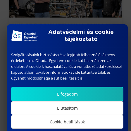
ISMÉT A BÁNKI KARRA LÁTOGATOTT AZ INDEX!
Adatvédelmi és cookie
június 8, 2026
tájékoztató
Előző
Szolgáltatásaink biztosítása és a legjobb felhasználói élmény
érdekében az Óbudai Egyetem cookie-kat használ ezen az
oldalon. A cookie-k használatával és a vonatkozó adatkezeléssel
kapcsolatban további információkat ide kattintva talál, és
ugyanitt módosíthatja a sütibeállításait is.
Elfogadom
Elutasítom
KOSZORÚZÁS ÉS MEGEMLÉKEZÉS BAKONYBÁNKON
Cookie beállítások
június 9, 2026