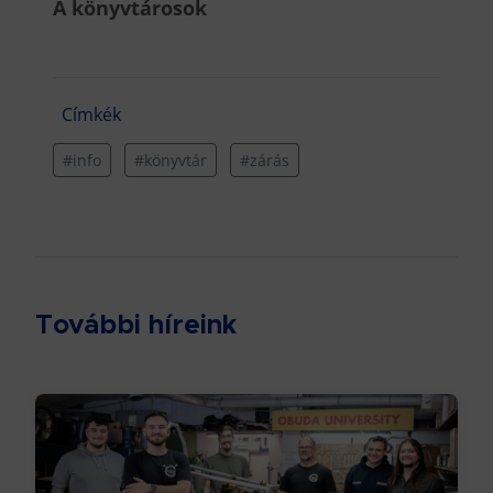
A könyvtárosok
Címkék
#info
#könyvtár
#zárás
További híreink