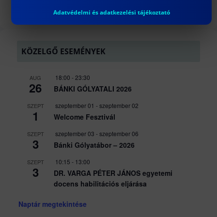
Következő
Adatvédelmi és adatkezelési tájékoztató
KÖZELGŐ ESEMÉNYEK
18:00
-
23:30
AUG
26
BÁNKI GÓLYATALI 2026
szeptember 01
-
szeptember 02
SZEPT
1
Welcome Fesztivál
szeptember 03
-
szeptember 06
SZEPT
3
Bánki Gólyatábor – 2026
10:15
-
13:00
SZEPT
3
DR. VARGA PÉTER JÁNOS egyetemi
docens habilitációs eljárása
Naptár megtekintése