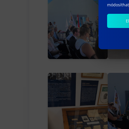
módosíthatj
E