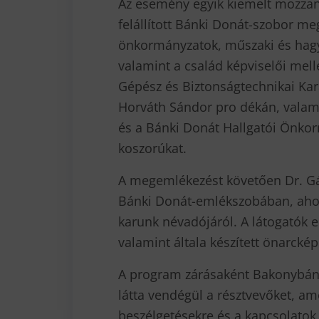
Az esemény egyik kiemelt mozzan
felállított Bánki Donát-szobor me
önkormányzatok, műszaki és hag
valamint a család képviselői mel
Gépész és Biztonságtechnikai Kara
Horváth Sándor pro dékán, vala
és a Bánki Donát Hallgatói Önkor
koszorúkat.
A megemlékezést követően Dr. Gát
Bánki Donát-emlékszobában, aho
karunk névadójáról. A látogatók er
valamint általa készített önarckép
A program zárásaként Bakonybán
látta vendégül a résztvevőket, ame
beszélgetésekre és a kapcsolatok 