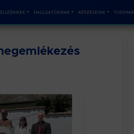
TELIZŐKNEK
HALLGATÓKNAK
KÉPZÉSEINK
TUDOMÁ
megemlékezés