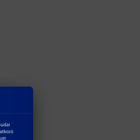
budai
natkozó
itt