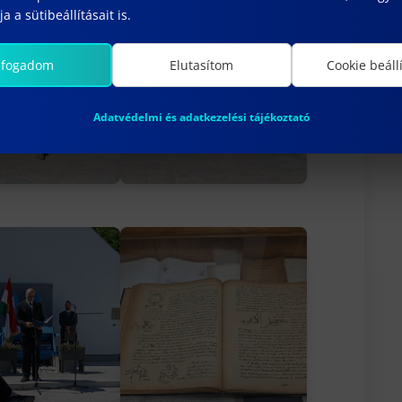
a a sütibeállításait is.
lfogadom
Elutasítom
Cookie beáll
Adatvédelmi és adatkezelési tájékoztató