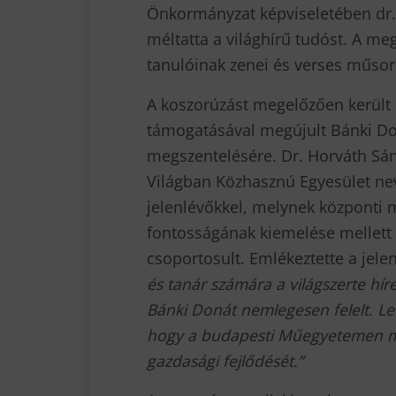
Önkormányzat képviseletében dr. 
méltatta a világhírű tudóst. A me
tanulóinak zenei és verses műsora
A koszorúzást megelőzően került
támogatásával megújult Bánki Do
megszentelésére. Dr. Horváth Sá
Világban Közhasznú Egyesület ne
jelenlévőkkel, melynek központi 
fontosságának kiemelése mellett 
csoportosult. Emlékeztette a jele
és tanár számára a világszerte híre
Bánki Donát nemlegesen felelt. Lev
hogy a budapesti Műegyetemen mara
gazdasági fejlődését.”