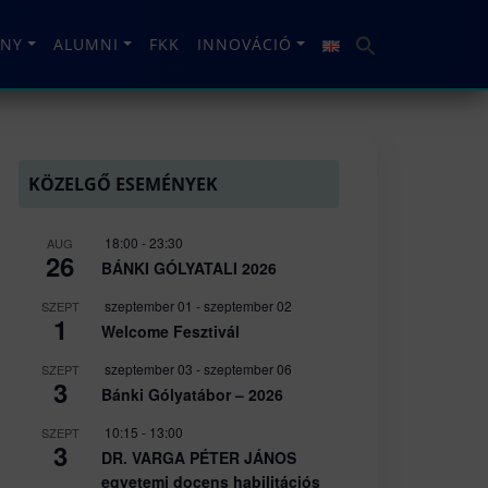
NY
ALUMNI
FKK
INNOVÁCIÓ
KÖZELGŐ ESEMÉNYEK
18:00
-
23:30
AUG
26
BÁNKI GÓLYATALI 2026
szeptember 01
-
szeptember 02
SZEPT
1
Welcome Fesztivál
szeptember 03
-
szeptember 06
SZEPT
3
Bánki Gólyatábor – 2026
10:15
-
13:00
SZEPT
3
DR. VARGA PÉTER JÁNOS
egyetemi docens habilitációs