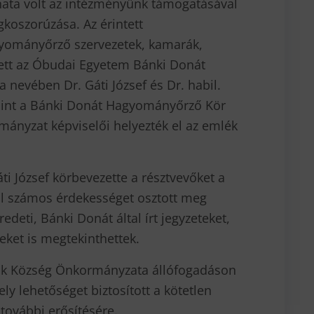
ata volt az intézményünk támogatásával
gkoszorúzása. Az érintett
yományőrző szervezetek, kamarák,
lett az Óbudai Egyetem Bánki Donát
 nevében Dr. Gáti József és Dr. habil.
mint a Bánki Donát Hagyományőrző Kör
mányzat képviselői helyezték el az emlék
i József körbevezette a résztvevőket a
l számos érdekességet osztott meg
edeti, Bánki Donát által írt jegyzeteket,
eket is megtekinthettek.
k Község Önkormányzata állófogadáson
ly lehetőséget biztosított a kötetlen
további erősítésére.