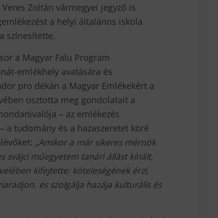
Veres Zoltán vármegyei jegyző is
gemlékezést a helyi általános iskola
 színesítette.
 sor a Magyar Falu Program
nát-emlékhely avatására és
ndor pro dékán a Magyar Emlékekért a
vében osztotta meg gondolatait a
mondanivalója – az emlékezés
– a tudomány és a hazaszeretet köré
nlévőket:
„Amikor a már sikeres mérnök
s svájci műegyetem tanári állást kínált,
elében kifejtette: köteleségének érzi,
djon, és szolgálja hazája kulturális és