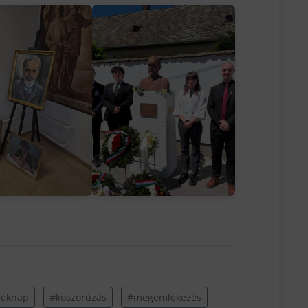
léknap
#koszorúzás
#megemlékezés