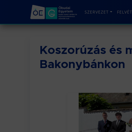
SZERVEZET
FELVÉ
Koszorúzás és 
Bakonybánkon