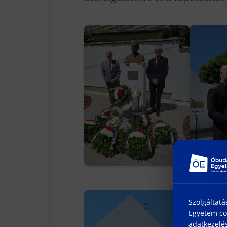
Szolgáltatá
Egyetem coo
adatkezelés