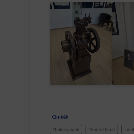
Címkék
#bakonybánk
#Bánki Donát
#em