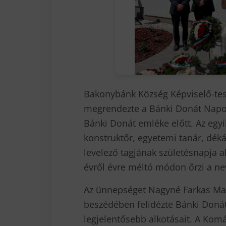
Bakonybánk Község Képviselő-test
megrendezte a Bánki Donát Napot, 
Bánki Donát emléke előtt. Az eg
konstruktőr, egyetemi tanár, d
levelező tagjának születésnapja 
évről évre méltó módon őrzi a ne
Az ünnepséget Nagyné Farkas Mar
beszédében felidézte Bánki Donát
legjelentősebb alkotásait. A Ko