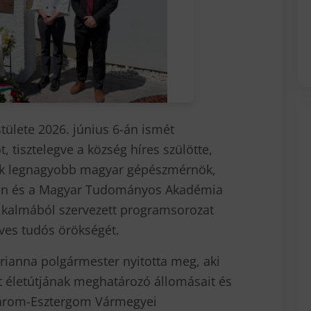
ülete 2026. június 6-án ismét
tisztelegve a község híres szülötte,
yik legnagyobb magyar gépészmérnök,
ékán és a Magyar Tudományos Akadémia
alkalmából szervezett programsorozat
ves tudós örökségét.
ianna polgármester nyitotta meg, aki
 életútjának meghatározó állomásait és
márom-Esztergom Vármegyei