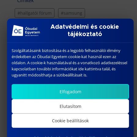
Címkék
#hallgatói fórum
#samsung
Adatvédelmi és cookie
tájékoztató
Szolgáltatásaink biztosítása és a legjobb felhasználói élmény
érdekében az Óbudai Egyetem cookie-kat használ ezen az
További híreink
oldalon. A cookie-k használatával és a vonatkozó adatkezeléssel
kapcsolatban további információkat ide kattintva talál, és
ugyanitt módosíthatja a sütibeállításait is.
Elfogadom
Elutasítom
Cookie beállítások
VETERÁNGÉPJÁRMŰ-RESTAURÁTOR KÉPZÉS: