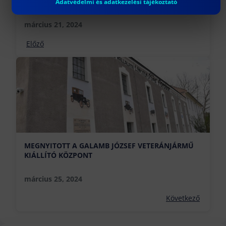
TALÁLKOZZ VELÜNK AZ AMTS-EN!
Adatvédelmi és adatkezelési tájékoztató
március 21, 2024
Előző
MEGNYITOTT A GALAMB JÓZSEF VETERÁNJÁRMŰ
KIÁLLÍTÓ KÖZPONT
március 25, 2024
Következő