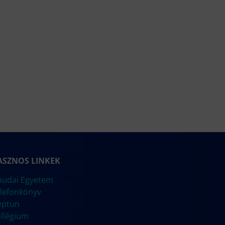
ASZNOS LINKEK
udai Egyetem
lefonkönyv
eptun
llégium