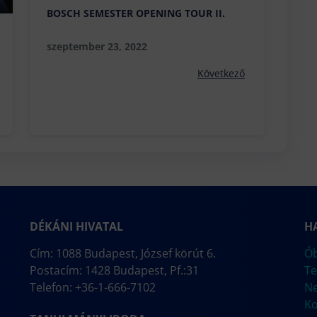
BOSCH SEMESTER OPENING TOUR II.
szeptember 23, 2022
Következő
DÉKÁNI HIVATAL
H
Cím: 1088 Budapest, József körút 6.
Ób
Postacím: 1428 Budapest, Pf.:31
Te
Telefon: +36-1-666-7102
N
Ko