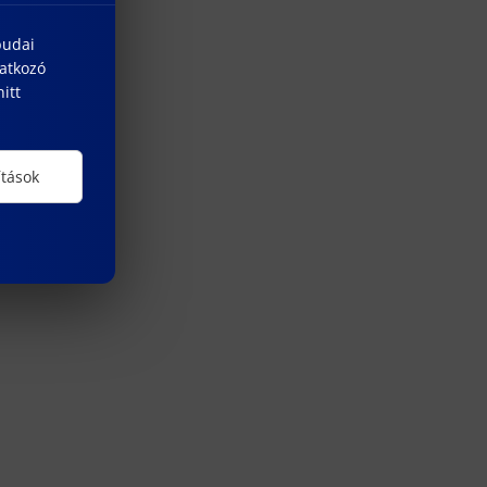
budai
natkozó
itt
ítások