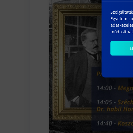
Szolgáltatá
Egyetem coo
adatkezelés
módosíthatj
E