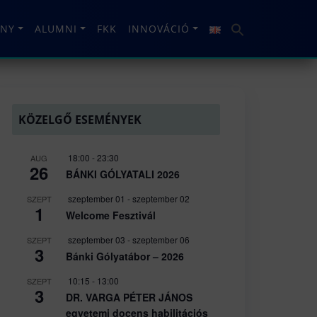
NY
ALUMNI
FKK
INNOVÁCIÓ
KÖZELGŐ ESEMÉNYEK
18:00
-
23:30
AUG
26
BÁNKI GÓLYATALI 2026
szeptember 01
-
szeptember 02
SZEPT
1
Welcome Fesztivál
szeptember 03
-
szeptember 06
SZEPT
3
Bánki Gólyatábor – 2026
10:15
-
13:00
SZEPT
3
DR. VARGA PÉTER JÁNOS
egyetemi docens habilitációs