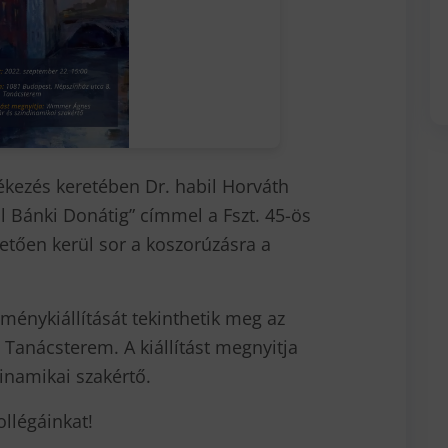
kezés keretében Dr. habil Horváth
l Bánki Donátig” címmel a Fszt. 45-ös
tően kerül sor a koszorúzásra a
ménykiállítását tekinthetik meg az
 Tanácsterem. A kiállítást megnyitja
inamikai szakértő.
ollégáinkat!