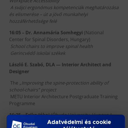
Workplace Accessibility
A svájci ergonómus kompetenciák meghatározása
és elismerése – út a jövő munkahelyi
hozzáférhetősége felé
16:05 – Dr. Annamária Somhegyi
(National
Center for Spinal Disorders, Hungary)
School chairs to improve spinal health
Gerincvédő iskolai székek
László E. Szabó, DLA — Interior Architect and
Designer
The „
Improving the spine-protection ability of
school-chairs” project
METU Interior Architecture Postgraduate Training
Programme
16:25 – Erika Jókai
(Óbuda University, Hungary)
Adatvédelmi és cookie
Courses on Workplace Accessibility and Inclusive