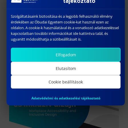
tájékoztató
Design at ÓE’s specialized trainings
Akadálymentesítés és inkluzív tervezés az ÓE
Szolgáltatásaink biztosítása és a legjobb felhasználói élmény
szakirányú továbbképzésein
érdekében az Óbudai Egyetem cookie-kat használ ezen az
oldalon. A cookie-k használatával és a vonatkozó adatkezeléssel
Wrap-up
kapcsolatban további információkat ide kattintva talál, és
ugyanitt módosíthatja a sütibeállításait is.
16:45 – 17:00
Closing remarks
Elfogadom
Elutasítom
Cookie beállítások
Adatvédelmi és adatkezelési tájékoztató