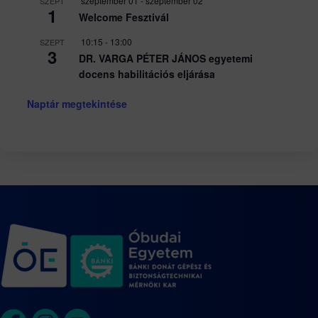
szeptember 01
-
szeptember 02
SZEPT
1
Welcome Fesztivál
10:15
-
13:00
SZEPT
3
DR. VARGA PÉTER JÁNOS egyetemi
docens habilitációs eljárása
Naptár megtekintése