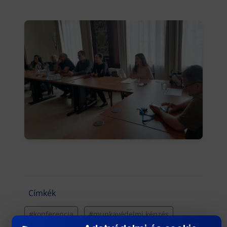
Címkék
#konferencia
#munkavédelmi képzés