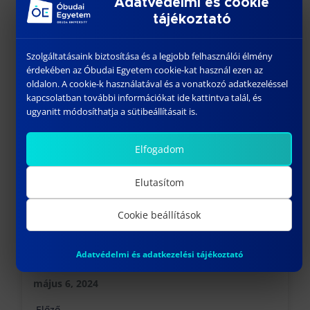
Adatvédelmi és cookie
tájékoztató
Szolgáltatásaink biztosítása és a legjobb felhasználói élmény
érdekében az Óbudai Egyetem cookie-kat használ ezen az
oldalon. A cookie-k használatával és a vonatkozó adatkezeléssel
További híreink
kapcsolatban további információkat ide kattintva talál, és
ugyanitt módosíthatja a sütibeállításait is.
Elfogadom
Elutasítom
Cookie beállítások
MEGNYÍLT A BÁNKITCHEN!
Adatvédelmi és adatkezelési tájékoztató
május 6, 2024
Előző