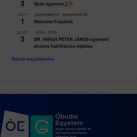
3
Nyári egyetem
szeptember 01
-
szeptember 02
SZEPT
1
Welcome Fesztivál
10:15
-
13:00
SZEPT
3
DR. VARGA PÉTER JÁNOS egyetemi
docens habilitációs eljárása
Naptár megtekintése