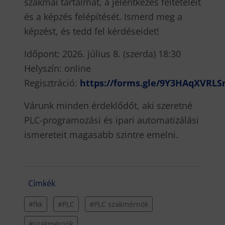
szakmai tartalmát, a jelentkezés feltételeit
és a képzés felépítését. Ismerd meg a
képzést, és tedd fel kérdéseidet!
Időpont: 2026. július 8. (szerda) 18:30
Helyszín: online
Regisztráció:
https://forms.gle/9Y3HAqXVRLS
Várunk minden érdeklődőt, aki szeretné
PLC-programozási és ipari automatizálási
ismereteit magasabb szintre emelni.
Címkék
#fkk
#PLC
#PLC szakmérnök
#szakmérnök