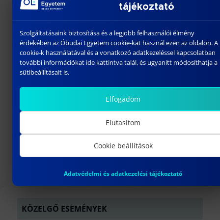
június 25, 2026
tájékoztató
Előző
Szolgáltatásaink biztosítása és a legjobb felhasználói élmény
érdekében az Óbudai Egyetem cookie-kat használ ezen az oldalon. A
cookie-k használatával és a vonatkozó adatkezeléssel kapcsolatban
további információkat ide kattintva talál, és ugyanitt módosíthatja a
sütibeállításait is.
Elfogadom
DIPLOMAÁTADÓ REGISZTRÁCIÓ
Elutasítom
június 29, 2026
Cookie beállítások
Következő
Adatvédelmi és adatkezelési tájékoztató
KÖZELGŐ ESEMÉNYEK