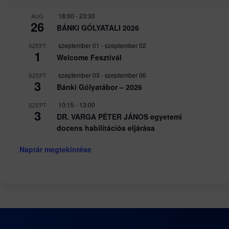
18:00
-
23:30
AUG
26
BÁNKI GÓLYATALI 2026
szeptember 01
-
szeptember 02
SZEPT
1
Welcome Fesztivál
szeptember 03
-
szeptember 06
SZEPT
3
Bánki Gólyatábor – 2026
10:15
-
13:00
SZEPT
3
DR. VARGA PÉTER JÁNOS egyetemi
docens habilitációs eljárása
Naptár megtekintése